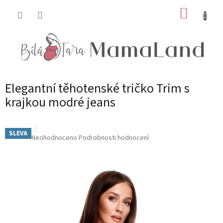
Přejít
NÁKUP
na
obsah
KOŠÍK
Elegantní těhotenské tričko Trim s
krajkou modré jeans
SLEVA
Průměrné
Neohodnoceno
Podrobnosti hodnocení
hodnocení
produktu
je
0,0
z
5
hvězdiček.