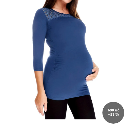
690 Kč
–57 %