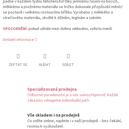
padne v každém týdnu těhotenství! Díky jemnému řasení na bocích,
měkkému a pružnému materiálu se tričko dokonale přizpůsobí měnící
se postavě i velkému rostoucímu bříšku.
Vyrobeno z měkkého a
strečového materiálu, skvělé k džínům, legínám a sukním.
UPOZORNĚNÍ:
pokud váháte mezi dvěma velikostmi, volte tu menší.
Detailní informace
ZEPTAT SE
HLÍDAT
SDÍLET
Specializovaná prodejna
Odborné poradenství je u nás samozřejmostí. Každé
zákaznici věnujeme individuální péči.
Vše skladem i na prodejně
Co vidíte online, najdete i v naší prodejně – bez čekání,
rovnou k vyzkoušení.