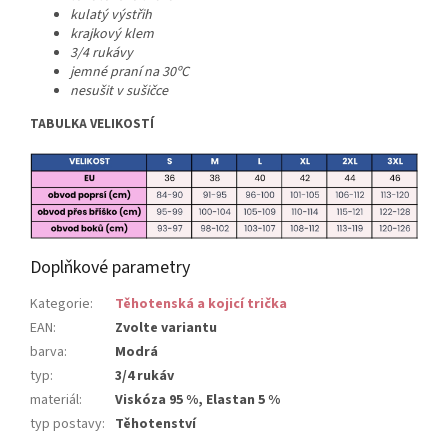
kulatý výstřih
krajkový klem
3/4 rukávy
jemné praní na 30ºC
nesušit v sušičce
TABULKA VELIKOSTÍ
Doplňkové parametry
Kategorie
:
Těhotenská a kojicí trička
EAN
:
Zvolte variantu
barva
:
Modrá
typ
:
3/4 rukáv
materiál
:
Viskóza 95 %, Elastan 5 %
typ postavy
:
Těhotenství