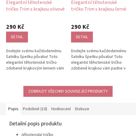
Elegantní těhotenské
Elegantní těhotenské
tričko Trim s krajkou olivové
tričko Trim s krajkou černé
290 Kč
290 Kč
DETAIL
DETAIL
Dodejte svému každodennímu
Dodejte svému každodennímu
šatníku špetku půvabu! Toto
šatníku špetku půvabu! Toto
elegantní těhotenské tričko
elegantní těhotenské tričko
zdobené krajkovým lemem vám
zdobené krajkou vám padne v
padne v každém týdnu
každém týdnu těhotenství!
těhotenství!...
Díky...
ZOBRAZIT VŠECHNY SOUVISEJÍCÍ PRODUKTY
Popis
Podobné (10)
Hodnocení
Diskuze
Detailní popis produktu
těhotenské tričko