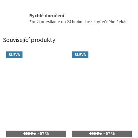
Rychlé doručení
Zboží odesíláme do 24 hodin - bez zbytečného čekání.
Související produkty
SLEVA
SLEVA
690 Kč
–57 %
690 Kč
–57 %