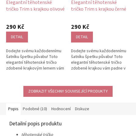
Elegantní těhotenské
Elegantní těhotenské
tričko Trim s krajkou olivové
tričko Trim s krajkou černé
290 Kč
290 Kč
DETAIL
DETAIL
Dodejte svému každodennímu
Dodejte svému každodennímu
šatníku špetku půvabu! Toto
šatníku špetku půvabu! Toto
elegantní těhotenské tričko
elegantní těhotenské tričko
zdobené krajkovým lemem vám
zdobené krajkou vám padne v
padne v každém týdnu
každém týdnu těhotenství!
těhotenství!...
Díky...
ZOBRAZIT VŠECHNY SOUVISEJÍCÍ PRODUKTY
Popis
Podobné (10)
Hodnocení
Diskuze
Detailní popis produktu
těhotenské tričko