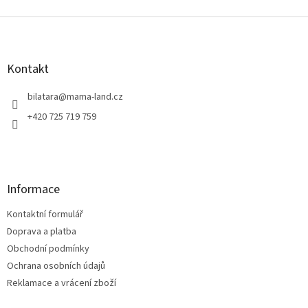
Z
á
p
a
Kontakt
t
í
bilatara
@
mama-land.cz
+420 725 719 759
Informace
Kontaktní formulář
Doprava a platba
Obchodní podmínky
Ochrana osobních údajů
Reklamace a vrácení zboží