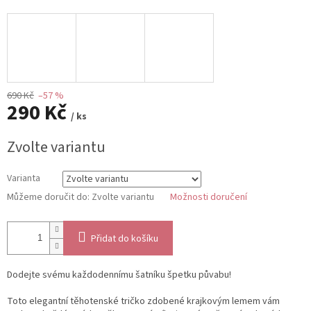
690 Kč
–57 %
290 Kč
/ ks
Měrná
Zvolte variantu
cena:
Varianta
Můžeme doručit do:
Zvolte variantu
Možnosti doručení
Přidat do košíku
Dodejte svému každodennímu šatníku špetku půvabu!
Toto elegantní těhotenské tričko zdobené krajkovým lemem vám