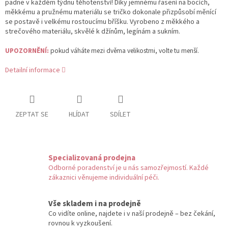
padne v každém týdnu těhotenství! Díky jemnému řasení na bocích,
měkkému a pružnému materiálu se tričko dokonale přizpůsobí měnící
se postavě i velkému rostoucímu bříšku.
Vyrobeno z měkkého a
strečového materiálu, skvělé k džínům, legínám a sukním.
UPOZORNĚNÍ:
pokud váháte mezi dvěma velikostmi, volte tu menší.
Detailní informace
ZEPTAT SE
HLÍDAT
SDÍLET
Specializovaná prodejna
Odborné poradenství je u nás samozřejmostí. Každé
zákaznici věnujeme individuální péči.
Vše skladem i na prodejně
Co vidíte online, najdete i v naší prodejně – bez čekání,
rovnou k vyzkoušení.