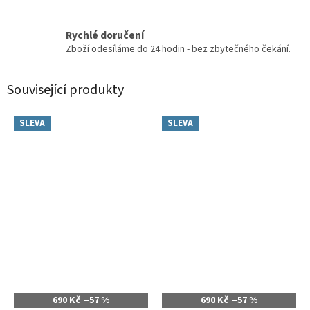
Rychlé doručení
Zboží odesíláme do 24 hodin - bez zbytečného čekání.
Související produkty
SLEVA
SLEVA
690 Kč
–57 %
690 Kč
–57 %