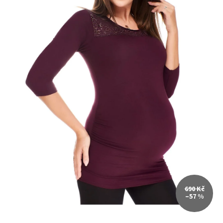
690 Kč
–57 %