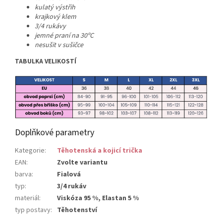
kulatý výstřih
krajkový klem
3/4 rukávy
jemné praní na 30ºC
nesušit v sušičce
TABULKA VELIKOSTÍ
Doplňkové parametry
Kategorie
:
Těhotenská a kojicí trička
EAN
:
Zvolte variantu
barva
:
Fialová
typ
:
3/4 rukáv
materiál
:
Viskóza 95 %, Elastan 5 %
typ postavy
:
Těhotenství