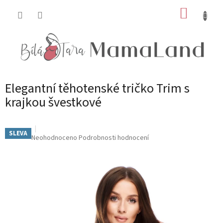
Přejít
NÁKUP
na
obsah
KOŠÍK
Elegantní těhotenské tričko Trim s
krajkou švestkové
SLEVA
Průměrné
Neohodnoceno
Podrobnosti hodnocení
hodnocení
produktu
je
0,0
z
5
hvězdiček.