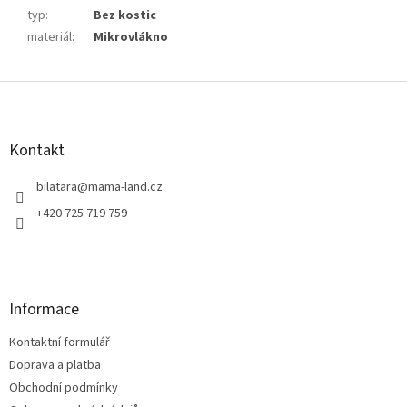
typ
:
Bez kostic
materiál
:
Mikrovlákno
Z
á
p
a
Kontakt
t
í
bilatara
@
mama-land.cz
+420 725 719 759
Informace
Kontaktní formulář
Doprava a platba
Obchodní podmínky