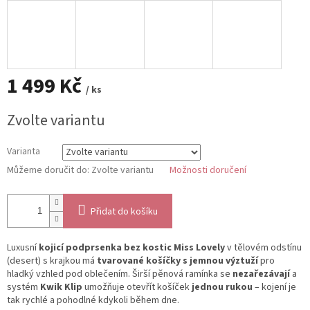
1 499 Kč
/ ks
Měrná
Zvolte variantu
cena:
Varianta
Můžeme doručit do:
Zvolte variantu
Možnosti doručení
Přidat do košíku
Luxusní
kojicí podprsenka bez kostic Miss Lovely
v tělovém odstínu
(desert) s krajkou má
tvarované košíčky s jemnou výztuží
pro
hladký vzhled pod oblečením. Širší pěnová ramínka se
nezařezávají
a
systém
Kwik Klip
umožňuje otevřít košíček
jednou rukou
– kojení je
tak rychlé a pohodlné kdykoli během dne.