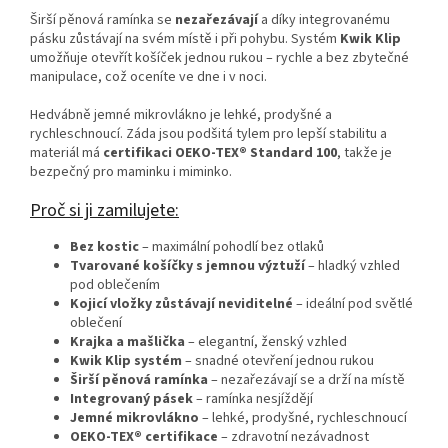
Širší pěnová ramínka se
nezařezávají
a díky integrovanému
pásku zůstávají na svém místě i při pohybu. Systém
Kwik Klip
umožňuje otevřít košíček jednou rukou – rychle a bez zbytečné
manipulace, což oceníte ve dne i v noci.
Hedvábně jemné mikrovlákno je lehké, prodyšné a
rychleschnoucí. Záda jsou podšitá tylem pro lepší stabilitu a
materiál má
certifikaci OEKO‑TEX® Standard 100
, takže je
bezpečný pro maminku i miminko.
Proč si ji zamilujete:
Bez kostic
– maximální pohodlí bez otlaků
Tvarované košíčky s jemnou výztuží
– hladký vzhled
pod oblečením
Kojicí vložky zůstávají neviditelné
– ideální pod světlé
oblečení
Krajka a mašlička
– elegantní, ženský vzhled
Kwik Klip systém
– snadné otevření jednou rukou
Širší pěnová ramínka
– nezařezávají se a drží na místě
Integrovaný pásek
– ramínka nesjíždějí
Jemné mikrovlákno
– lehké, prodyšné, rychleschnoucí
OEKO‑TEX® certifikace
– zdravotní nezávadnost