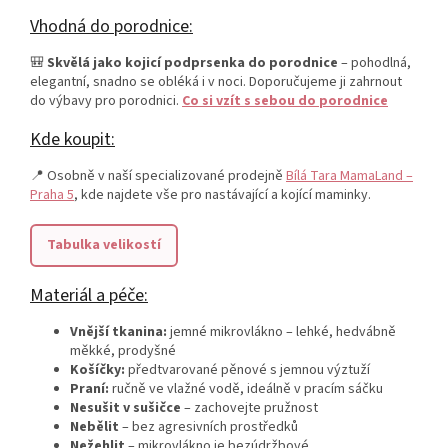
Vhodná do porodnice:
🎒
Skvělá jako kojicí podprsenka do porodnice
– pohodlná,
elegantní, snadno se obléká i v noci. Doporučujeme ji zahrnout
do výbavy pro porodnici.
Co si vzít s sebou do porodnice
Kde koupit:
📍 Osobně v naší specializované prodejně
Bílá Tara MamaLand –
Praha 5
, kde najdete vše pro nastávající a kojící maminky.
Tabulka velikostí
Materiál a péče:
Vnější tkanina:
jemné mikrovlákno – lehké, hedvábně
měkké, prodyšné
Košíčky:
předtvarované pěnové s jemnou výztuží
Praní:
ručně ve vlažné vodě, ideálně v pracím sáčku
Nesušit v sušičce
– zachovejte pružnost
Nebělit
– bez agresivních prostředků
Nežehlit
– mikrovlákno je bezúdržbové