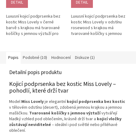
je
DETAIL
DETAIL
5,0
z
Luxusní kojicí podprsenka bez
Luxusní kojicí podprsenka bez
5
kostic Miss Lovely v černé
kostic Miss Lovely v odstínu
hvězdiček.
barvě s krajkou má tvarované
rosewood s krajkou má
košíčky s jemnou výztuží pro
tvarované košíčky s jemnou
hladký vzhled pod oblečením....
výztuží pro hladký vzhled pod...
Popis
Podobné (10)
Hodnocení
Diskuze (1)
Detailní popis produktu
Kojicí podprsenka bez kostic Miss Lovely –
pohodlí, které drží tvar
Model
Miss Lovely
je elegantní
kojicí podprsenka bez kostic
v tělovém odstínu (desert), zdobená jemnou krajkou a jemnou
mašličkou.
Tvarované košíčky s jemnou výztuží
vytvářejí
hladký vzhled pod oblečením, krásně drží tvar a
kojicí vložky
zůstávají neviditelné
– ideální i pod světlé nebo přiléhavé
oblečení.