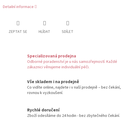
Detailní informace
ZEPTAT SE
HLÍDAT
SDÍLET
Specializovaná prodejna
Odborné poradenství je u nás samozřejmostí. Každé
zákaznici věnujeme individuální péči.
Vše skladem i na prodejně
Co vidíte online, najdete i v naší prodejně – bez čekání,
rovnou k vyzkoušení.
Rychlé doručení
Zboží odesíláme do 24 hodin - bez zbytečného čekání.