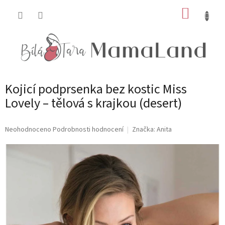
Přejít
NÁKUP
na
obsah
KOŠÍK
Kojicí podprsenka bez kostic Miss
Lovely – tělová s krajkou (desert)
Průměrné
Neohodnoceno
Podrobnosti hodnocení
Značka:
Anita
hodnocení
produktu
je
0,0
z
5
hvězdiček.