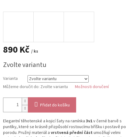
890 Kč
/ ks
Měrná
Zvolte variantu
cena:
Varianta
Můžeme doručit do:
Zvolte variantu
Možnosti doručení
Přidat do košíku
Elegantní těhotenské a kojicí šaty na ramínka
3v1
v černé barvě s
puntíky, které se krásně přizpůsobí rostoucímu bříšku i postavě po
porodu. Pružný materiál a
vrstvená přední část
umožňují velmi