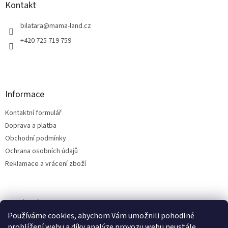
a
Kontakt
t
í
bilatara
@
mama-land.cz
+420 725 719 759
Informace
Kontaktní formulář
Doprava a platba
Obchodní podmínky
Ochrana osobních údajů
Reklamace a vrácení zboží
Facebook
Používáme cookies, abychom Vám umožnili pohodlné
prohlížení webu a díky analýze provozu webu neustále