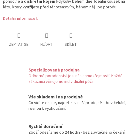
pohodlné a
diskrétní kojení
kdykoliv během dne. Ideální kousek na
léto, který využijete před těhotenstvím, během něj i po porodu.
Detailní informace
ZEPTAT SE
HLÍDAT
SDÍLET
Specializovaná prodejna
Odborné poradenství je u nás samozřejmostí. Každé
zákaznici věnujeme individuální péči.
Vše skladem i na prodejně
Co vidíte online, najdete i v naší prodejně – bez čekání,
rovnou k vyzkoušení.
Rychlé doručení
Zboží odesíláme do 24 hodin - bez zbytečného čekání.