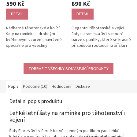
hodnocení
590 Kč
890 Kč
produktu
je
DETAIL
DETAIL
5,0
z
Nádherné těhotenské a kojící
Elegantní těhotenské a kojicí
5
šaty na ramínka s drobným
šaty na ramínka 3v1 v modré
hvězdiček.
květinovým vzorem, navržené
barvě s puntíky, které se krásně
speciálně pro všechny
přizpůsobí rostoucímu bříšku i
nastávající a kojící maminky. Díky
postavě po porodu. Pružný...
pružné...
ZOBRAZIT VŠECHNY SOUVISEJÍCÍ PRODUKTY
Popis
Podobné (10)
Hodnocení
Diskuze
Detailní popis produktu
Lehké letní šaty na ramínka pro těhotenství i
kojení
Šaty Flores 3v1 v černé barvě s jemným puntíkem jsou lehké
letní šaty navržené tak, aby se dokonale
přizpůsobily měnící