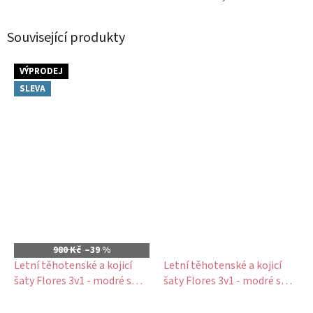
Související produkty
VÝPRODEJ
SLEVA
980 Kč
–39 %
Letní těhotenské a kojicí
Letní těhotenské a kojicí
šaty Flores 3v1 - modré s
šaty Flores 3v1 - modré s
drobnými kvítky
puntíky
Průměrné