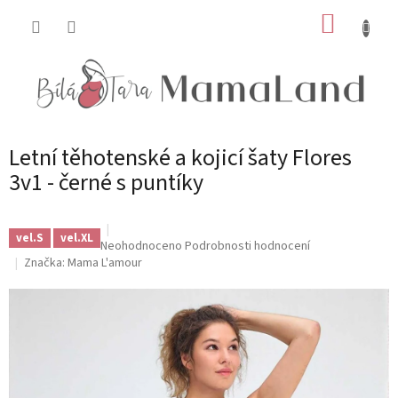
Přejít
NÁKUP
na
obsah
KOŠÍK
Letní těhotenské a kojicí šaty Flores
3v1 - černé s puntíky
vel.S
vel.XL
Průměrné
Neohodnoceno
Podrobnosti hodnocení
hodnocení
Značka:
Mama L'amour
produktu
je
0,0
z
5
hvězdiček.