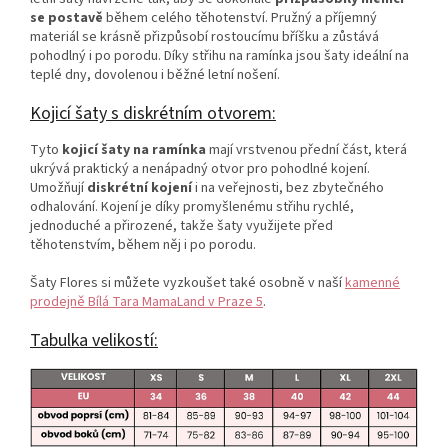
se postavě
během celého těhotenství. Pružný a příjemný
materiál se krásně přizpůsobí rostoucímu bříšku a zůstává
pohodlný i po porodu. Díky střihu na ramínka jsou šaty ideální na
teplé dny, dovolenou i běžné letní nošení.
Kojicí šaty s diskrétním otvorem:
Tyto
kojicí šaty na ramínka
mají vrstvenou přední část, která
ukrývá praktický a nenápadný otvor pro pohodlné kojení.
Umožňují
diskrétní kojení
i na veřejnosti, bez zbytečného
odhalování. Kojení je díky promyšlenému střihu rychlé,
jednoduché a přirozené, takže šaty využijete před
těhotenstvím, během něj i po porodu.
Šaty Flores si můžete vyzkoušet také osobně v naší
kamenné
prodejně Bílá Tara MamaLand v Praze 5
.
Tabulka velikostí: