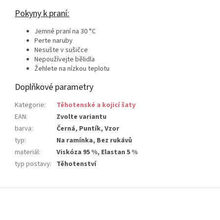
Pokyny k praní:
Jemné praní na 30 °C
Perte naruby
Nesušte v sušičce
Nepoužívejte bělidla
Žehlete na nízkou teplotu
Doplňkové parametry
Kategorie
:
Těhotenské a kojicí šaty
EAN
:
Zvolte variantu
barva
:
Černá, Puntík, Vzor
typ
:
Na ramínka, Bez rukávů
materiál
:
Viskóza 95 %, Elastan 5 %
typ postavy
:
Těhotenství
Z
á
p