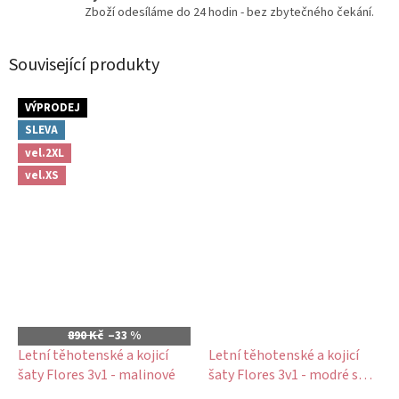
Zboží odesíláme do 24 hodin - bez zbytečného čekání.
Související produkty
VÝPRODEJ
SLEVA
vel.2XL
vel.XS
890 Kč
–33 %
Letní těhotenské a kojicí
Letní těhotenské a kojicí
šaty Flores 3v1 - malinové
šaty Flores 3v1 - modré s
puntíky