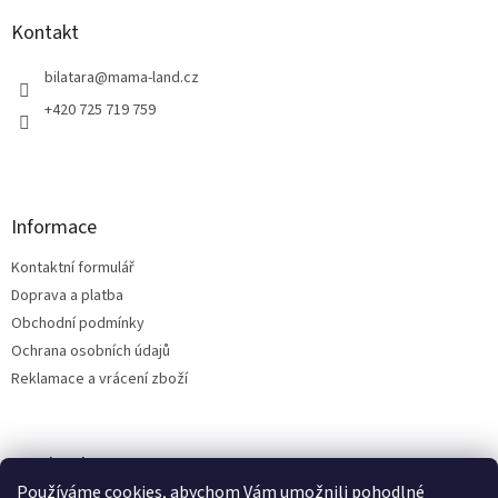
p
a
Kontakt
t
í
bilatara
@
mama-land.cz
+420 725 719 759
Informace
Kontaktní formulář
Doprava a platba
Obchodní podmínky
Ochrana osobních údajů
Reklamace a vrácení zboží
Facebook
Používáme cookies, abychom Vám umožnili pohodlné