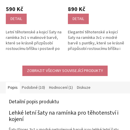
Průměrné
hodnocení
590 Kč
890 Kč
produktu
je
DETAIL
DETAIL
5,0
z
Letní těhotenské a kojicí šaty na
Elegantní těhotenské a kojicí
5
ramínka 3v1 v malinové barvě,
šaty na ramínka 3v1 v modré
hvězdiček.
které se krásně přizpůsobí
barvě s puntíky, které se krásně
rostoucímu bříšku i postavě po
přizpůsobí rostoucímu bříšku i
porodu. Pružný materiál a...
postavě po porodu. Pružný...
ZOBRAZIT VŠECHNY SOUVISEJÍCÍ PRODUKTY
Popis
Podobné (10)
Hodnocení (1)
Diskuze
Detailní popis produktu
Lehké letní šaty na ramínka pro těhotenství i
kojení
Šaty Flores 3v1 v modré petrolejové barvě jsou lehké letní šaty