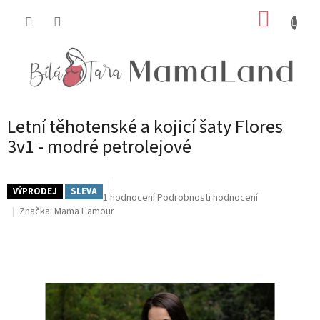
Přejít
NÁKUP
na
obsah
KOŠÍK
Letní těhotenské a kojicí šaty Flores
3v1 - modré petrolejové
VÝPRODEJ
SLEVA
Průměrné
1 hodnocení
Podrobnosti hodnocení
hodnocení
Značka:
Mama L'amour
produktu
je
5,0
z
5
hvězdiček.