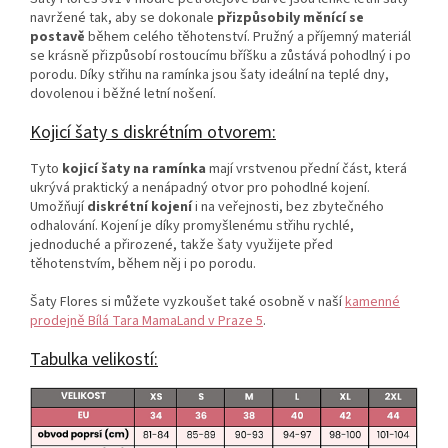
navržené tak, aby se dokonale
přizpůsobily měnící se
postavě
během celého těhotenství. Pružný a příjemný materiál
se krásně přizpůsobí rostoucímu bříšku a zůstává pohodlný i po
porodu. Díky střihu na ramínka jsou šaty ideální na teplé dny,
dovolenou i běžné letní nošení.
Kojicí šaty s diskrétním otvorem:
Tyto
kojicí šaty na ramínka
mají vrstvenou přední část, která
ukrývá praktický a nenápadný otvor pro pohodlné kojení.
Umožňují
diskrétní kojení
i na veřejnosti, bez zbytečného
odhalování. Kojení je díky promyšlenému střihu rychlé,
jednoduché a přirozené, takže šaty využijete před
těhotenstvím, během něj i po porodu.
Šaty Flores si můžete vyzkoušet také osobně v naší
kamenné
prodejně Bílá Tara MamaLand v Praze 5
.
Tabulka velikostí: