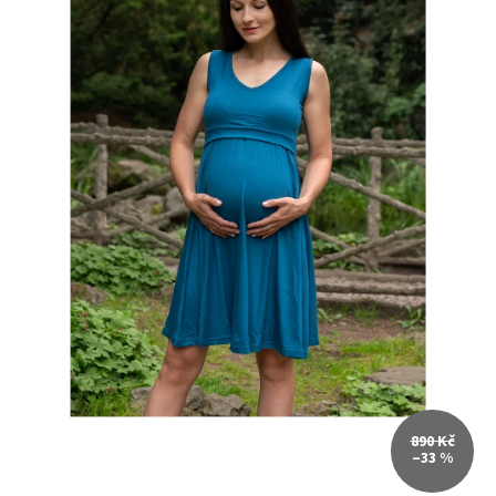
890 Kč
–33 %