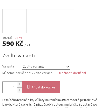
890 Kč
–33 %
590 Kč
/ ks
Měrná
Zvolte variantu
cena:
Varianta
Můžeme doručit do:
Zvolte variantu
Možnosti doručení
Přidat do košíku
Letní těhotenské a kojicí šaty na ramínka
3v1
v modré petrolejové
barvě, které se krásně přizpůsobí rostoucímu bříšku i postavě po