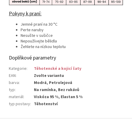
Pokyny k praní:
Jemné praní na 30 °C
Perte naruby
Nesušte v sušičce
Nepoužívejte bělidla
Žehlete na nízkou teplotu
Doplňkové parametry
Kategorie
:
Těhotenské a kojicí šaty
EAN
:
Zvolte variantu
barva
:
Modrá, Petrolejová
typ
:
Na ramínka, Bez rukávů
materiál
:
Viskóza 95 %, Elastan 5 %
typ postavy
:
Těhotenství
Z
á