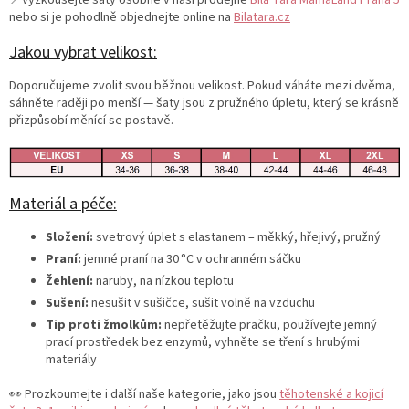
nebo si je pohodlně objednejte online na
Bilatara.cz
Jakou vybrat velikost:
Doporučujeme zvolit svou běžnou velikost. Pokud váháte mezi dvěma,
sáhněte raději po menší — šaty jsou z pružného úpletu, který se krásně
přizpůsobí měnící se postavě.
Materiál a péče:
Složení:
svetrový úplet s elastanem – měkký, hřejivý, pružný
Praní:
jemné praní na 30 °C v ochranném sáčku
Žehlení:
naruby, na nízkou teplotu
Sušení:
nesušit v sušičce, sušit volně na vzduchu
Tip proti žmolkům:
nepřetěžujte pračku, používejte jemný
prací prostředek bez enzymů, vyhněte se tření s hrubými
materiály
👀 Prozkoumejte i další naše kategorie, jako jsou
těhotenské a kojicí