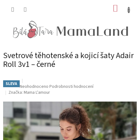
Přejít
NÁKUP
na
obsah
KOŠÍK
Svetrové těhotenské a kojicí šaty Adair
Roll 3v1 – černé
SLEVA
Průměrné
Neohodnoceno
Podrobnosti hodnocení
hodnocení
Značka:
Mama L'amour
produktu
je
0,0
z
5
hvězdiček.