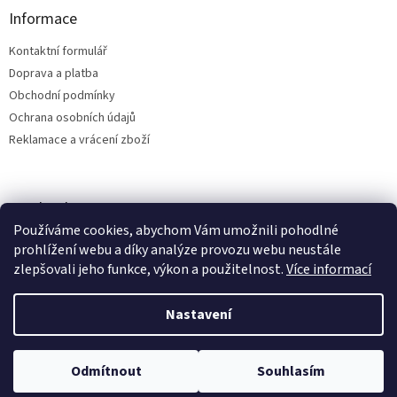
Informace
Kontaktní formulář
Doprava a platba
Obchodní podmínky
Ochrana osobních údajů
Reklamace a vrácení zboží
Facebook
Používáme cookies, abychom Vám umožnili pohodlné
prohlížení webu a díky analýze provozu webu neustále
zlepšovali jeho funkce, výkon a použitelnost.
Více informací
Vytvořil Shoptet
Nastavení
Copyright 2026
Bílá Tara - MamaLand
. Všechna práva vyhrazena.
Odmítnout
Souhlasím
Upravit nastavení cookies