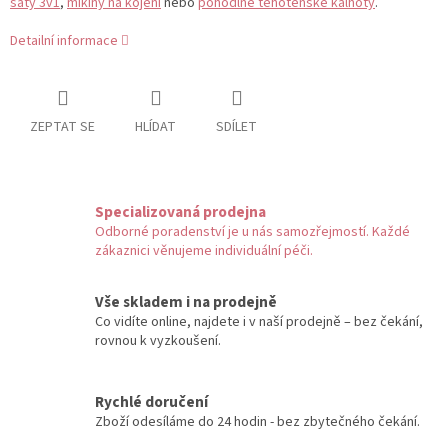
šaty 3v1
,
mikiny na kojení
nebo
pohodlné těhotenské kalhoty
.
Detailní informace
ZEPTAT SE
HLÍDAT
SDÍLET
Specializovaná prodejna
Odborné poradenství je u nás samozřejmostí. Každé
zákaznici věnujeme individuální péči.
Vše skladem i na prodejně
Co vidíte online, najdete i v naší prodejně – bez čekání,
rovnou k vyzkoušení.
Rychlé doručení
Zboží odesíláme do 24 hodin - bez zbytečného čekání.