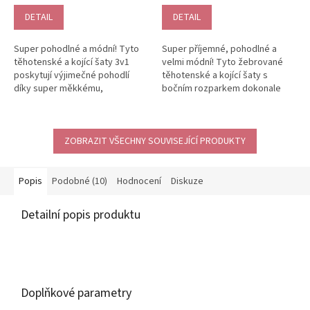
produktu
je
DETAIL
DETAIL
5,0
z
Super pohodlné a módní! Tyto
Super příjemné, pohodlné a
5
těhotenské a kojící šaty 3v1
velmi módní! Tyto žebrované
hvězdiček.
poskytují výjimečné pohodlí
těhotenské a kojící šaty s
díky super měkkému,
bočním rozparkem dokonale
žebrovaného úpletu, který
obepnou vaše rostoucí bříško v
dokonale...
každém...
ZOBRAZIT VŠECHNY SOUVISEJÍCÍ PRODUKTY
Popis
Podobné (10)
Hodnocení
Diskuze
Detailní popis produktu
Doplňkové parametry