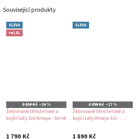
Související produkty
SLEVA
SLEVA
vel.XL
2 150 Kč
–16 %
2 290 Kč
–17 %
Žebrované těhotenské a
Žebrované těhotenské a
kojící šaty 3v1 Amaya - černé
kojící šaty Amaya 3v1 -
černé, dlouhý rukáv
Průměrné
hodnocení
1 790 Kč
1 890 Kč