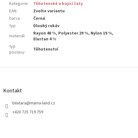
Kategorie
:
Těhotenské a kojicí šaty
EAN
:
Zvolte variantu
barva
:
Černá
typ
:
Dlouhý rukáv
Rayon 48 %, Polyester 29 %, Nylon 19 %,
materiál
:
Elastan 4 %
typ
Těhotenství
postavy
:
Z
á
p
a
Kontakt
t
í
bilatara
@
mama-land.cz
+420 725 719 759