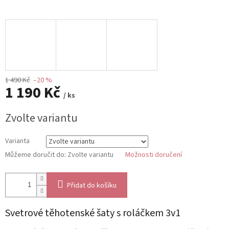
1 490 Kč
–20 %
1 190 Kč
/ ks
Měrná
Zvolte variantu
cena:
Varianta
Můžeme doručit do:
Zvolte variantu
Možnosti doručení
Přidat do košíku
Svetrové těhotenské šaty s roláčkem 3v1