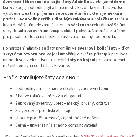
Svetrové těhotenské a kojicí šaty Adair Roll
v elegantní
černé
barvě
spojují pohodlí, styl a funkčnost v každé fázi mateřství. Jsou
vyrobené z
extra příjemné žebrované směsi
, která je měkká a
pružná.
Jednodílný střih s dlouhým rukávem a roláčkem
zahřeje
krk a dodá šatům elegantní siluetu.
Boční rozparek
přidává šatům
sexy detail a zároveň umožňuje volnost pohybu. Materiál se krásně
přizpůsobí rostoucímu bříšku a zůstává pohodlný i po porodu.
Po narození miminka se šaty promění ve
svetrové kojicí šaty
– díky
skrytému otvoru pro kojení
umožňují diskrétní přístup k prsu bez
nutnosti se svlékat. Jsou to ideální
šaty na kojení
pro každodenní
nošení doma, na cestách i v kavárně.
Proč si zamilujete šaty Adair Roll:
Jednodílný střih – snadné oblékání, žádné vrstvení
Stylový roláček – hřejivý a elegantní
Žebrovaný svetrový úplet – měkký, pružný, drží tvar
Skrytý otvor pro diskrétní kojení
Vhodné pro těhotenství, kojení i běžné nošení
Černá – univerzální a snadno kombinovatelná
📍Vyzkoušejte šaty osobně v naší prodejně
Bílá Tara MamaLand Praha 5