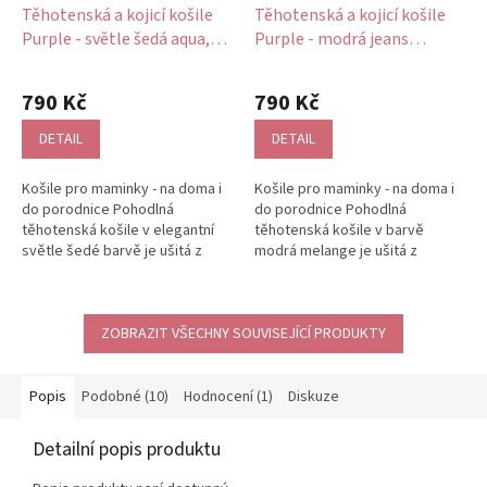
Těhotenská a kojicí košile
Těhotenská a kojicí košile
Purple - světle šedá aqua,
Purple - modrá jeans
bavlněná
melange, bavlněná
790 Kč
790 Kč
DETAIL
DETAIL
Košile pro maminky - na doma i
Košile pro maminky - na doma i
do porodnice Pohodlná
do porodnice Pohodlná
těhotenská košile v elegantní
těhotenská košile v barvě
světle šedé barvě je ušitá z
modrá melange je ušitá z
měkkého bavlněného úpletu ze
měkkého bavlněného úpletu ze
100%...
100% bavlny....
ZOBRAZIT VŠECHNY SOUVISEJÍCÍ PRODUKTY
Popis
Podobné (10)
Hodnocení (1)
Diskuze
Detailní popis produktu