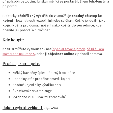
přizpůsobí rostoucímu bříšku i měnící se postavě během těhotenství a
po porodu.
Praktický
překřížený výstřih do V
umožňuje
snadný přístup ke
kojení
– bez nutnosti rozepínání nebo svlékání. Košile je ideální jako
kojicí košile
pro domácí nošení i jako
košile do porodnice
, kde
oceníte její pohodlí a funkčnost.
Kde koupit:
Košili si můžete vyzkoušet v naší
specializované prodejně Bílá Tara
MamaLand na Praze 5
, nebo ji
objednat online
z pohodlí domova.
Proč si ji zamilujete:
Měkký bavlněný úplet – šetrný k pokožce
Pohodlný střih pro těhotenství i kojení
Snadné kojení díky výstřihu do V
Švestková barva melange
Vyrobeno v EU – kvalitní zpracování
Jakou vybrat velikost:
(+/- 2cm)