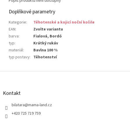
Popis produktu není dostupný
Doplňkové parametry
Kategorie
:
Těhotenské a kojicí noční košile
EAN
:
Zvolte variantu
barva
:
Fialová, Bordó
typ
:
Krátký rukáv
materiál
:
Bavlna 100 %
typ postavy
:
Těhotenství
Z
á
p
a
Kontakt
t
í
bilatara
@
mama-land.cz
+420 725 719 759