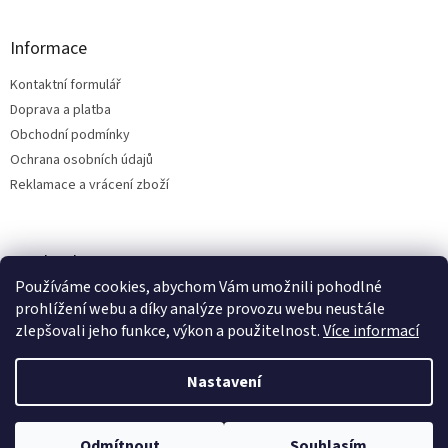
Informace
Kontaktní formulář
Doprava a platba
Obchodní podmínky
Ochrana osobních údajů
Reklamace a vrácení zboží
Facebook
Používáme cookies, abychom Vám umožnili pohodlné
prohlížení webu a díky analýze provozu webu neustále
zlepšovali jeho funkce, výkon a použitelnost.
Více informací
Vytvořil Shoptet
Nastavení
Copyright 2026
Bílá Tara - MamaLand
. Všechna práva vyhrazena.
Odmítnout
Souhlasím
Upravit nastavení cookies