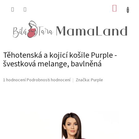
Přejít
NÁKUP
na
obsah
KOŠÍK
Těhotenská a kojicí košile Purple -
švestková melange, bavlněná
Průměrné
1 hodnocení
Podrobnosti hodnocení
Značka:
Purple
hodnocení
produktu
je
4,0
z
5
hvězdiček.