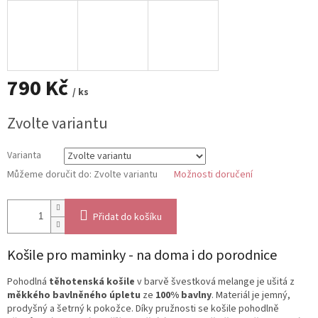
790 Kč
/ ks
Měrná
Zvolte variantu
cena:
Varianta
Můžeme doručit do:
Zvolte variantu
Možnosti doručení
Přidat do košíku
Košile pro maminky - na doma i do porodnice
Pohodlná
těhotenská košile
v barvě švestková melange je ušitá z
měkkého bavlněného úpletu
ze
100% bavlny
. Materiál je jemný,
prodyšný a šetrný k pokožce. Díky pružnosti se košile pohodlně