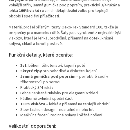
Volnější střih, jemná gumička pod poprsím, praktický 3/4 rukáv a
lehká
100% viskóza
z nich dělají ideální volbu pro teplejší
období i speciální příležitosti.
Materiál prošel přísnými testy Oeko‑Tex Standard 100, takže je
bezpečný pro maminku i dítě. Šaty jsou vyrobené z nejkvalitnější
viskózy, která je lehká, prodyšná, příjemná na dotek, krásně
splývá, chladí a lichotí postavě.
Funkční detaily, které oceníte:
3v1:
během těhotenství, kojení i poté
Skryté zipy
pro pohodlné a diskrétní kojení
Jemná gumička pod poprsím
– perfektně sedí v
těhotenství i po porodu
Praktický 3/4 rukáv
Lehce nabírané rukávky pro elegantní vzhled
Nádherně zvlněná spodní část
100% viskóza
– lehká a příjemná na teplejší období
Slow‑fashion design – nositelné mnoho let
Ideální na focení, rodinné oslavy i běžné nošení
Velikostní doporučení: