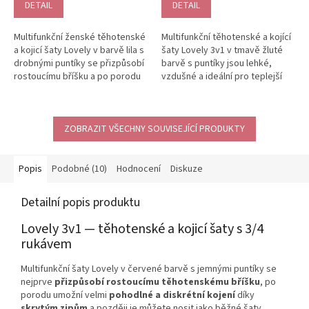
DETAIL
DETAIL
Multifunkční ženské těhotenské
Multifunkční těhotenské a kojící
a kojicí šaty Lovely v barvě lila s
šaty Lovely 3v1 v tmavě žluté
drobnými puntíky se přizpůsobí
barvě s puntíky jsou lehké,
rostoucímu bříšku a po porodu
vzdušné a ideální pro teplejší
nabídnou velmi...
dny. Volný střih a...
ZOBRAZIT VŠECHNY SOUVISEJÍCÍ PRODUKTY
Popis
Podobné (10)
Hodnocení
Diskuze
Detailní popis produktu
Lovely 3v1 — těhotenské a kojicí šaty s 3/4
rukávem
Multifunkční šaty Lovely v červené barvě s jemnými puntíky se
nejprve
přizpůsobí rostoucímu těhotenskému bříšku
, po
porodu umožní velmi
pohodlné a diskrétní kojení
díky
skrytým zipům
a později je můžete nosit jako běžné šaty.