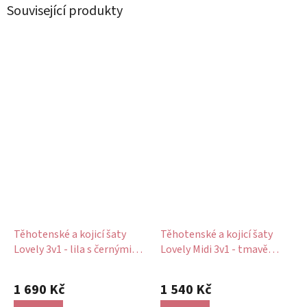
Související produkty
Těhotenské a kojicí šaty
Těhotenské a kojicí šaty
Lovely 3v1 - lila s černými
Lovely Midi 3v1 - tmavě
puntíky, 3/4 rukáv
žluté s puntíky
1 690 Kč
1 540 Kč