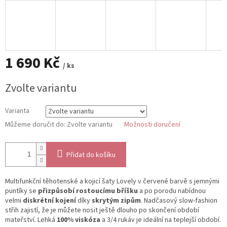
1 690 Kč
/ ks
Měrná
Zvolte variantu
cena:
Varianta
Můžeme doručit do:
Zvolte variantu
Možnosti doručení
Přidat do košíku
Multifunkční těhotenské a kojicí šaty Lovely v červené barvě s jemnými
puntíky se
přizpůsobí rostoucímu bříšku
a po porodu nabídnou
velmi
diskrétní kojení
díky
skrytým zipům
. Nadčasový slow-fashion
střih zajistí, že je můžete nosit ještě dlouho po skončení období
mateřství. Lehká
100% viskóza
a 3/4 rukáv je ideální na teplejší období.