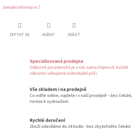
Detailní informace
ZEPTAT SE
HLÍDAT
SDÍLET
Specializovaná prodejna
Odborné poradenství je u nás samozřejmostí. Každé
zákaznici věnujeme individuální péči.
Vše skladem i na prodejně
Co vidíte online, najdete i v naší prodejně – bez čekání,
rovnou k vyzkoušení.
Rychlé doručení
Zboží odesíláme do 24 hodin - bez zbytečného čekání.