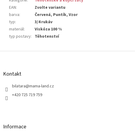
Kategorie
:
Těhotenské a kojicí šaty
EAN
:
Zvolte variantu
barva
:
Červená, Puntík, Vzor
typ
:
3/4 rukáv
materiál
:
Viskóza 100 %
typ postavy
:
Těhotenství
Z
á
p
a
Kontakt
t
í
bilatara
@
mama-land.cz
+420 725 719 759
Informace