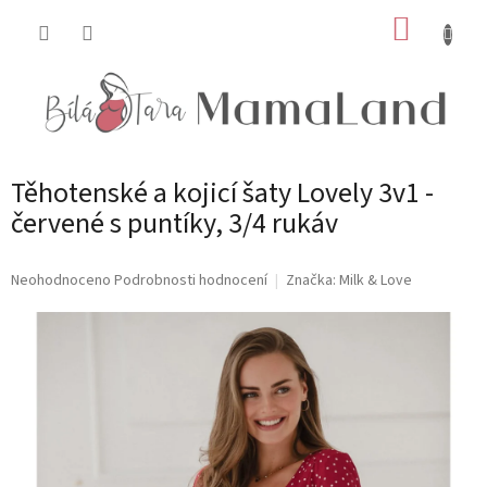
Přejít
NÁKUP
na
obsah
KOŠÍK
Těhotenské a kojicí šaty Lovely 3v1 -
červené s puntíky, 3/4 rukáv
Průměrné
Neohodnoceno
Podrobnosti hodnocení
Značka:
Milk & Love
hodnocení
produktu
je
0,0
z
5
hvězdiček.