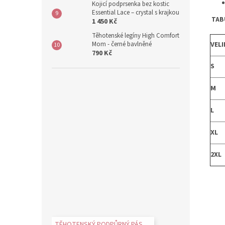
Kojicí podprsenka bez kostic
Essential Lace – crystal s krajkou
TAB
1 450 Kč
Těhotenské legíny High Comfort
Mom - černé bavlněné
VEL
790 Kč
S
M
L
XL
2XL
TĚHOTENSKÝ PODPŮRNÝ PÁS