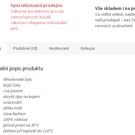
Specializovaná prodejna
Vše skladem i na p
Odborné poradenství je u nás
Co vidíte online, najde
samozřejmostí. Každé
naší prodejně – bez č
zákaznici věnujeme individuální
rovnou k vyzkoušení.
péči.
s
Podobné (10)
Hodnocení
Diskuze
ailní popis produktu
těhotenské šaty
kojící šaty
i na potom
skryté zipy na kojení
uvazování
délka midi
slow fashion
100% viskóza
jemné praní na 30°C
žehlení při teplotě do 110°C