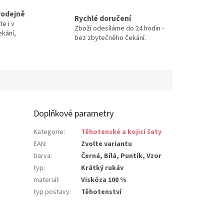
rodejně
Rychlé doručení
te i v
Zboží odesíláme do 24 hodin -
ekání,
bez zbytečného čekání.
Doplňkové parametry
Kategorie
:
Těhotenské a kojicí šaty
EAN
:
Zvolte variantu
barva
:
Černá, Bílá, Puntík, Vzor
typ
:
Krátký rukáv
materiál
:
Viskóza 100 %
typ postavy
:
Těhotenství