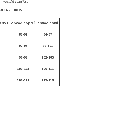
nesušit v sušičce
ULKA VELIKOSTÍ
IKOST
obvod poprsí
obvod boků
88-91
94-97
92-95
98-101
96-99
102-105
100-105
106-111
106-111
112-119