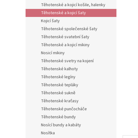
n
Těhotenské a kojicí košile, halenky
e
Těhotenské a kojicí šaty
l
Kojicí šaty
Těhotenské společenské šaty
Těhotenské svatební šaty
Těhotenské a kojicí mikiny
Nosicí mikiny
Těhotenské svetry na kojení
Těhotenské kalhoty
Těhotenské legíny
Těhotenské tepláky
Těhotenské sukně
Těhotenské kraťasy
Těhotenské punčocháče
Těhotenské bundy
Nosící bundy a kabáty
Nosítka