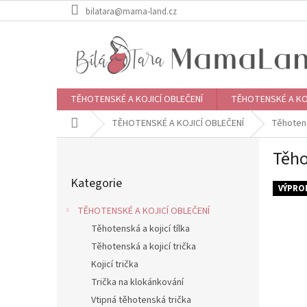
Přejít
bilatara@mama-land.cz
na
obsah
TĚHOTENSKÉ A KOJICÍ OBLEČENÍ
TĚHOTENSKÉ A KO
Domů
TĚHOTENSKÉ A KOJICÍ OBLEČENÍ
Těhotens
P
Těho
o
Přeskočit
s
Kategorie
kategorie
t
VÝPRO
r
TĚHOTENSKÉ A KOJICÍ OBLEČENÍ
a
Těhotenská a kojicí tílka
n
Těhotenská a kojicí trička
n
í
Kojicí trička
p
Trička na klokánkování
a
Vtipná těhotenská trička