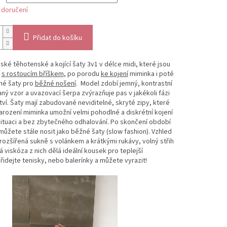
 doručení
Přidat do košíku
ské těhotenské a kojící šaty 3v1 v délce midi, které jsou
í
s rostoucím bříškem
, po porodu
ke kojení
miminka i poté
né šaty pro
běžné nošení
. Model zdobí jemný, kontrastní
ný vzor a uvazovací šerpa zvýrazňuje pas v jakékoli fázi
ví. Šaty mají zabudované neviditelné, skryté zipy, které
rození miminka umožní velmi pohodlné a diskrétní kojení
ituaci a bez zbytečného odhalování. Po skončení období
 můžete stále nosit jako běžné šaty (slow fashion). Vzhled
rozšířená sukně s volánkem a krátkými rukávy, volný střih
á viskóza z nich dělá ideální kousek pro teplejší
řidejte tenisky, nebo balerínky a můžete vyrazit!