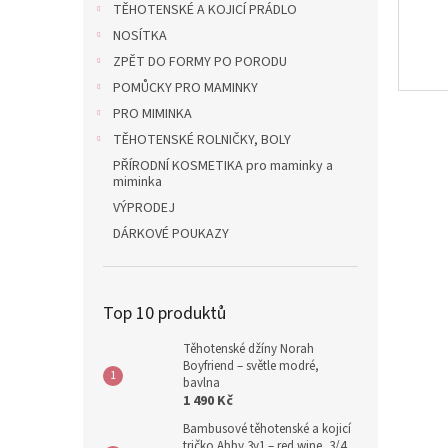
TĚHOTENSKÉ A KOJICÍ PRÁDLO
NOSÍTKA
ZPĚT DO FORMY PO PORODU
POMŮCKY PRO MAMINKY
PRO MIMINKA
TĚHOTENSKÉ ROLNIČKY, BOLY
PŘÍRODNÍ KOSMETIKA pro maminky a
miminka
VÝPRODEJ
DÁRKOVÉ POUKAZY
Top 10 produktů
Těhotenské džíny Norah
Boyfriend – světle modré,
bavlna
1 490 Kč
Bambusové těhotenské a kojicí
tričko Abby 3v1 – red wine, 3/4