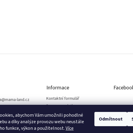
Informace
Faceboo
Kontaktní formulář
a
@
mama-land.cz
Doprava a platba
25 719 759
Obchodní podmínky
ookies, abychom Vám umožnili pohodlné
Odmítnout
Ochrana osobních údajů
ebu a díky analýze provozu webu neustále
eho funkce, výkon a použitelnost.
Více
Reklamace a vrácení zboží