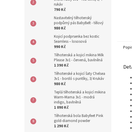
rukáv
790 Kč
Nastavitelný těhotenský
podpůrný pás BabyBelt - tělový
980 Kč
Kojicí podprsenka bez kostic
Seamless – lososová
990 Kč
Popi
Těhotenská a kojicí mikina Milk
Please 3v1 - červená, bavlněná
1 390 Kč
Det
Těhotenské a kojicí šaty Chelsea
3v1 - bordó s puntíky, 3/4 rukáv
980 Kč
Teplá těhotenská a kojicí mikina
Warm-Mama 3v1 - modrá
indigo, bavlněná
1 090 Kč
Těhotenská bola Babyfeet Pink
gold-diamond powder
1 290 Kč