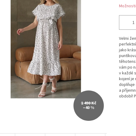
Možnosti
Velmi žen
perfektn
jako krás
puntíkova
těhotenst
vám po na
v každé s
kojení je
doplňuje 
a příjemn
období!
P
1 490 Kč
–40 %