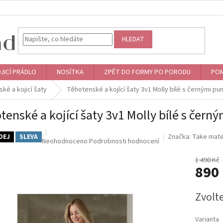
HLEDAT
JICÍ PRÁDLO
NOSÍTKA
ZPĚT DO FORMY PO PORODU
POM
ké a kojicí šaty
Těhotenské a kojící šaty 3v1 Molly bílé s černými pun
tenské a kojící šaty 3v1 Molly bílé s čern
Značka:
Take mate
DEJ
SLEVA
Průměrné
Neohodnoceno
Podrobnosti hodnocení
hodnocení
produktu
1 490 Kč
890
je
0,0
z
Měrná
Zvolt
5
cena:
hvězdiček.
Varianta