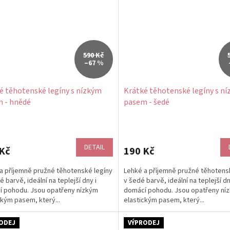
590 Kč
–67 %
é těhotenské legíny s nízkým
Krátké těhotenské legíny s n
 - hnědé
pasem - šedé
DETAIL
Kč
190 Kč
a příjemně pružné těhotenské legíny
Lehké a příjemně pružné těhotens
 barvě, ideální na teplejší dny i
v šedé barvě, ideální na teplejší dn
 pohodu. Jsou opatřeny nízkým
domácí pohodu. Jsou opatřeny ní
ckým pasem, který...
elastickým pasem, který...
ODEJ
VÝPRODEJ