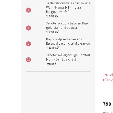
Teplá těhotenská a kojicí mikina
Warm-Mama 3v1 - modrá
indigo, bavlněná
1 090 Kč
Těhotenská bola Babyfeet Pink
gold-diamond powder
1 290 Kč
Kojicí podprsenka bez kostic
Essential Lace – crystal s krajkou
1 450 Kč
Těhotenské legíny High Comfort
Mom - černé bavlněné
790 Kč
Těhot
růžov
rukáv
790 