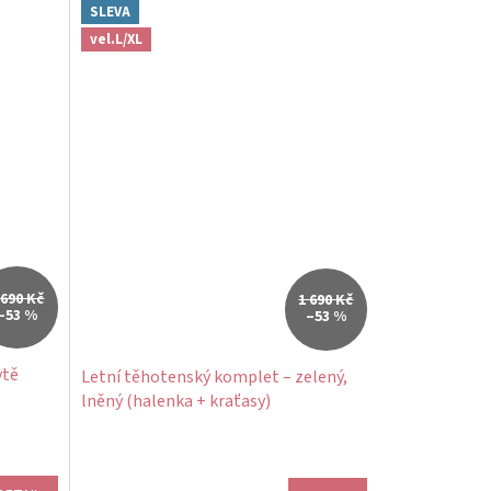
SLEVA
vel.L/XL
 690 Kč
1 690 Kč
–53 %
–53 %
ytě
Letní těhotenský komplet – zelený,
lněný (halenka + kraťasy)