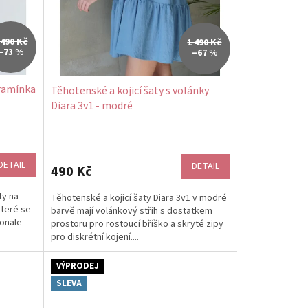
 490 Kč
1 490 Kč
–73 %
–67 %
 ramínka
Těhotenské a kojicí šaty s volánky
Diara 3v1 - modré
DETAIL
DETAIL
490 Kč
ty na
Těhotenské a kojicí šaty Diara 3v1 v modré
které se
barvě mají volánkový střih s dostatkem
konale
prostoru pro rostoucí bříško a skryté zipy
pro diskrétní kojení....
VÝPRODEJ
SLEVA