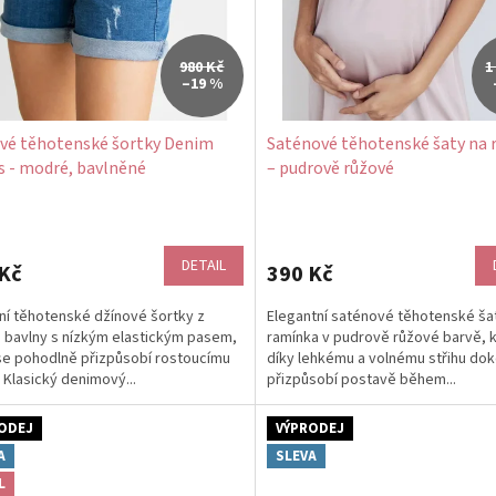
980 Kč
1
–19 %
vé těhotenské šortky Denim
Saténové těhotenské šaty na
s - modré, bavlněné
– pudrově růžové
DETAIL
Kč
390 Kč
í těhotenské džínové šortky z
Elegantní saténové těhotenské ša
bavlny s nízkým elastickým pasem,
ramínka v pudrově růžové barvě, 
se pohodlně přizpůsobí rostoucímu
díky lehkému a volnému střihu do
. Klasický denimový...
přizpůsobí postavě během...
ODEJ
VÝPRODEJ
A
SLEVA
L