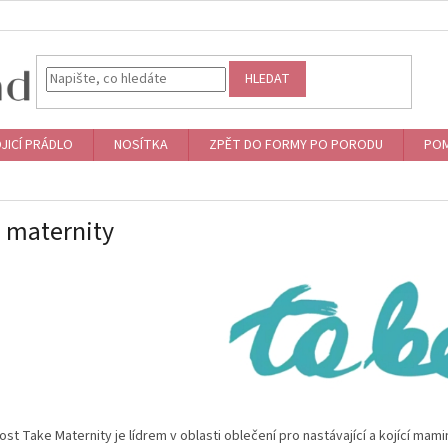
HLEDAT
JICÍ PRÁDLO
NOSÍTKA
ZPĚT DO FORMY PO PORODU
POM
 maternity
st Take Maternity je lídrem v oblasti oblečení pro nastávající a kojící mam