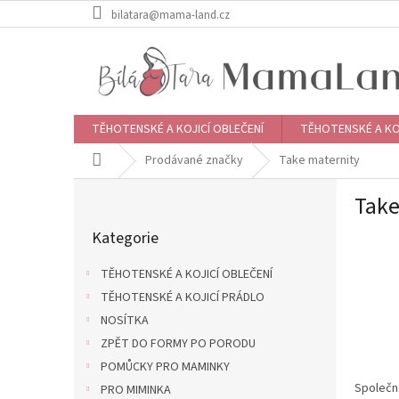
Přejít
bilatara@mama-land.cz
na
obsah
TĚHOTENSKÉ A KOJICÍ OBLEČENÍ
TĚHOTENSKÉ A KO
Domů
Prodávané značky
Take maternity
P
Take
o
Přeskočit
s
Kategorie
kategorie
t
r
TĚHOTENSKÉ A KOJICÍ OBLEČENÍ
a
TĚHOTENSKÉ A KOJICÍ PRÁDLO
n
NOSÍTKA
n
í
ZPĚT DO FORMY PO PORODU
p
POMŮCKY PRO MAMINKY
a
Společno
PRO MIMINKA