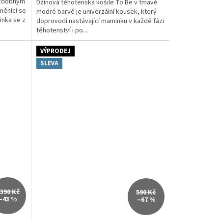
ozdobným
Džínová těhotenská košile To Be v tmavě
měnící se
modré barvě je univerzální kousek, který
inka se z
doprovodí nastávající maminku v každé fázi
těhotenství i po...
VÝPRODEJ
SLEVA
 390 Kč
590 Kč
–43 %
–67 %