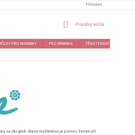
Přihlášení
NÁKUPNÍ
Prázdný košík
KOŠÍK
ŮCKY PRO MAMINKY
PRO MIMINKA
TĚHOTENSKÉ ROLNIČKY, BO
inky na Ukrajině. Hlavní myšlenkou je pomoci ženám při