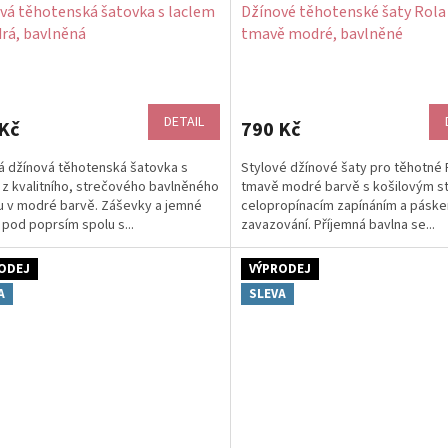
vá těhotenská šatovka s laclem
Džínové těhotenské šaty Rola 
rá, bavlněná
tmavě modré, bavlněné
DETAIL
Kč
790 Kč
á džínová těhotenská šatovka s
Stylové džínové šaty pro těhotné 
 z kvalitního, strečového bavlněného
tmavě modré barvě s košilovým s
 v modré barvě. Záševky a jemné
celopropínacím zapínáním a pásk
 pod poprsím spolu s...
zavazování. Příjemná bavlna se...
ODEJ
VÝPRODEJ
A
SLEVA