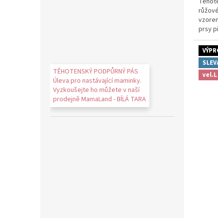
Těhote
růžové
vzorem
prsy p
VÝPR
SLEV
TĚHOTENSKÝ PODPŮRNÝ PÁS
vel.L
Úleva pro nastávající maminky.
Vyzkoušejte ho můžete v naší
prodejně MamaLand - BÍLÁ TARA