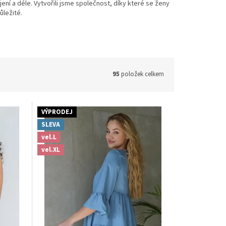
jení a déle.
Vytvořili jsme společnost, díky které se ženy
ůležité.
95
položek celkem
VÝPRODEJ
SLEVA
vel.L
vel.XL