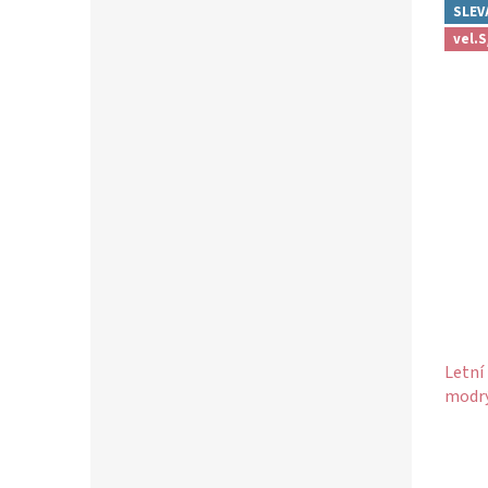
SLEV
vel.
Letní
modrý