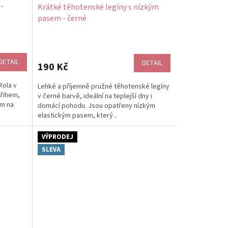
-
Krátké těhotenské legíny s nízkým
pasem - černé
DETAIL
DETAIL
190 Kč
Rola v
Lehké a příjemně pružné těhotenské legíny
třihem,
v černé barvě, ideální na teplejší dny i
em na
domácí pohodu. Jsou opatřeny nízkým
elastickým pasem, který...
VÝPRODEJ
SLEVA