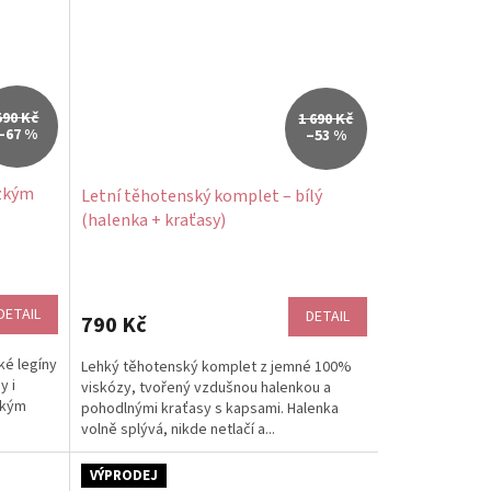
590 Kč
1 690 Kč
–67 %
–53 %
ízkým
Letní těhotenský komplet – bílý
(halenka + kraťasy)
DETAIL
DETAIL
790 Kč
ké legíny
Lehký těhotenský komplet z jemné 100%
y i
viskózy, tvořený vzdušnou halenkou a
zkým
pohodlnými kraťasy s kapsami. Halenka
volně splývá, nikde netlačí a...
VÝPRODEJ