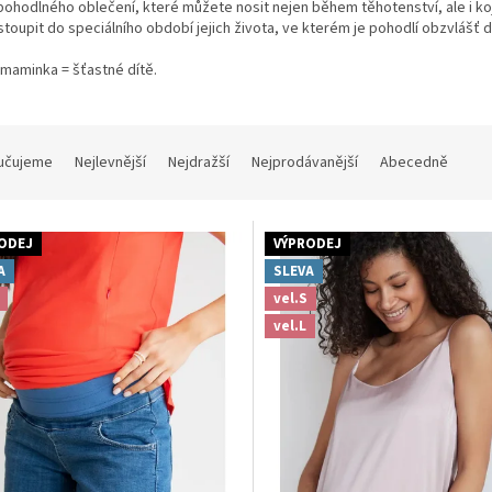
pohodlného oblečení, které můžete nosit nejen během těhotenství, ale i ko
stoupit do speciálního období jejich života, ve kterém je pohodlí obzvlášť d
maminka = šťastné dítě.
učujeme
Nejlevnější
Nejdražší
Nejprodávanější
Abecedně
ODEJ
VÝPRODEJ
A
SLEVA
vel.S
vel.L