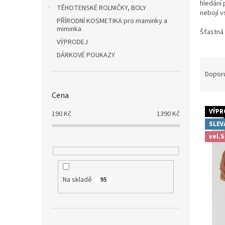
n
hledání 
TĚHOTENSKÉ ROLNIČKY, BOLY
e
nebojí v
PŘÍRODNÍ KOSMETIKA pro maminky a
l
miminka
Šťastná 
VÝPRODEJ
DÁRKOVÉ POUKAZY
Ř
a
Dopor
z
e
Cena
V
n
VÝPR
190
Kč
1390
Kč
ý
í
SLEV
p
p
i
vel.S
r
s
o
p
d
r
u
Na skladě
95
o
k
d
t
u
ů
k