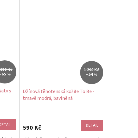
 690 Kč
1 290 Kč
–65 %
–54 %
šaty s
Džínová těhotenská košile To Be -
tmavě modrá, bavlněná
DETAIL
DETAIL
590 Kč