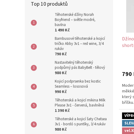
t
Top 10 produktů
ů
Těhotenské džíny Norah
Boyfriend – světle modré,
bavlna
1 490 Kč
Džíno
Bambusové těhotenské a kojicí
tričko Abby 3v1 – red wine, 3/4
short
rukáv
790 Kč
Nastavitelný těhotenský
podpůrný pás BabyBelt - tělový
980 Kč
790 
Kojicí podprsenka bez kostic
Modern
Seamless – lososová
měkké 
990 Kč
který 
Těhotenská a kojicí mikina Milk
bříšku
Please 3v1 - červená, bavlněná
1 390 Kč
VÝPR
Těhotenské a kojicí šaty Chelsea
SLEV
3v1 - bordó s puntíky, 3/4 rukáv
980 Kč
vel.X