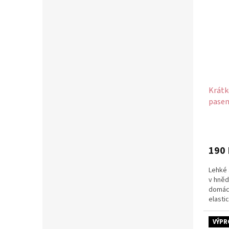
Krátk
pasem
190 
Lehké 
v hnědé
domácí
elasti
VÝPR