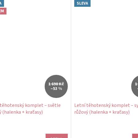
A
SLEVA
S/M
1 690 Kč
1
–53 %
 těhotenský komplet – světle
Letní těhotenský komplet – s
 (halenka + kraťasy)
růžový (halenka + kraťasy)