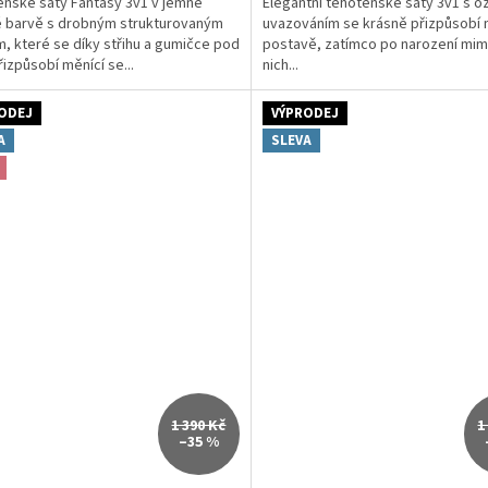
nské šaty Fantasy 3v1 v jemné
Elegantní těhotenské šaty 3v1 s 
 barvě s drobným strukturovaným
uvazováním se krásně přizpůsobí 
, které se díky střihu a gumičce pod
postavě, zatímco po narození mim
řizpůsobí měnící se...
nich...
ODEJ
VÝPRODEJ
A
SLEVA
1 390 Kč
1
–35 %