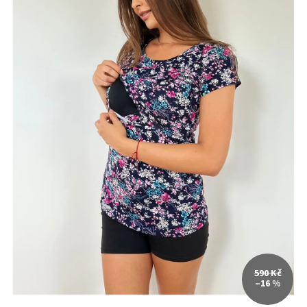
590 Kč
–16 %