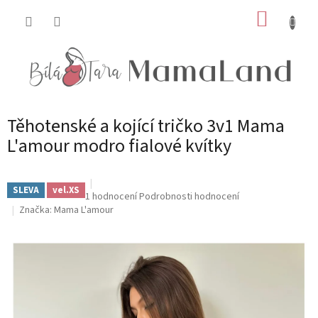
Přejít
NÁKUP
na
obsah
KOŠÍK
Těhotenské a kojící tričko 3v1 Mama
L'amour modro fialové kvítky
SLEVA
vel.XS
Průměrné
1 hodnocení
Podrobnosti hodnocení
hodnocení
Značka:
Mama L'amour
produktu
je
5,0
z
5
hvězdiček.