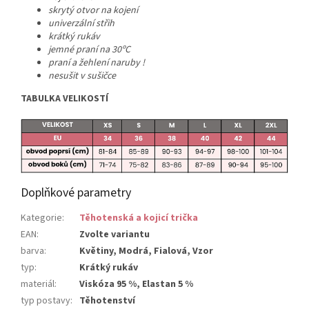
skrytý otvor na kojení
univerzální střih
krátký rukáv
jemné praní na 30ºC
praní a žehlení naruby !
nesušit v sušičce
TABULKA VELIKOSTÍ
Doplňkové parametry
Kategorie
:
Těhotenská a kojicí trička
EAN
:
Zvolte variantu
barva
:
Květiny, Modrá, Fialová, Vzor
typ
:
Krátký rukáv
materiál
:
Viskóza 95 %, Elastan 5 %
typ postavy
:
Těhotenství