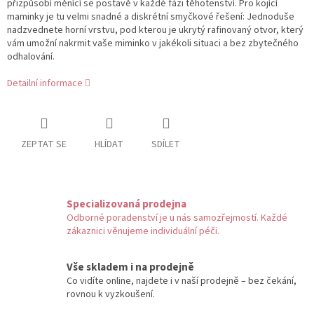
přizpůsobí měnící se postavě v každé fázi těhotenství. Pro kojící
maminky je tu velmi snadné a diskrétní smyčkové řešení: Jednoduše
nadzvednete horní vrstvu, pod kterou je ukrytý rafinovaný otvor, který
vám umožní nakrmit vaše miminko v jakékoli situaci a bez zbytečného
odhalování.
Detailní informace
ZEPTAT SE
HLÍDAT
SDÍLET
Specializovaná prodejna
Odborné poradenství je u nás samozřejmostí. Každé
zákaznici věnujeme individuální péči.
Vše skladem i na prodejně
Co vidíte online, najdete i v naší prodejně – bez čekání,
rovnou k vyzkoušení.