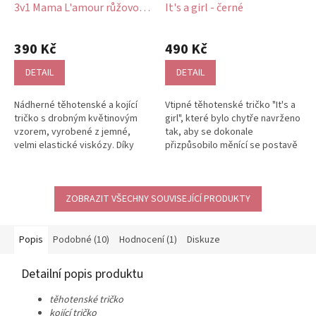
3v1 Mama L'amour růžovo
It's a girl - černé
žluté kvítky
Průměrné
hodnocení
390 Kč
490 Kč
produktu
je
DETAIL
DETAIL
5,0
z
Nádherné těhotenské a kojící
Vtipné těhotenské tričko "It's a
5
tričko s drobným květinovým
girl", které bylo chytře navrženo
hvězdiček.
vzorem, vyrobené z jemné,
tak, aby se dokonale
velmi elastické viskózy. Díky
přizpůsobilo měnící se postavě
tomu se dokonale přizpůsobí
v každé fázi těhotenství. Je...
měnící...
ZOBRAZIT VŠECHNY SOUVISEJÍCÍ PRODUKTY
Popis
Podobné (10)
Hodnocení (1)
Diskuze
Detailní popis produktu
těhotenské tričko
kojící tričko