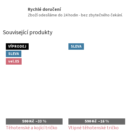
Rychlé doručení
Zboží odesíláme do 24 hodin - bez zbytečného čekání.
Související produkty
VÝPRODEJ
SLEVA
SLEVA
vel.XS
590 Kč
–33 %
590 Kč
–16 %
Těhotenské a kojící tričko
Vtipné těhotenské tričko