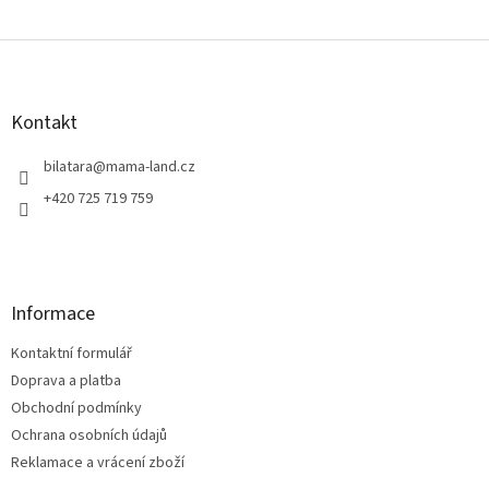
Z
á
p
a
Kontakt
t
í
bilatara
@
mama-land.cz
+420 725 719 759
Informace
Kontaktní formulář
Doprava a platba
Obchodní podmínky
Ochrana osobních údajů
Reklamace a vrácení zboží