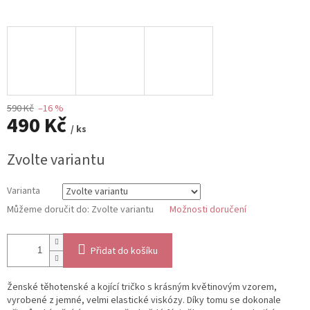
590 Kč
–16 %
490 Kč
/ ks
Měrná
Zvolte variantu
cena:
Varianta
Můžeme doručit do:
Zvolte variantu
Možnosti doručení
Přidat do košíku
Ženské těhotenské a kojící tričko s krásným květinovým vzorem,
vyrobené z jemné, velmi elastické viskózy. Díky tomu se dokonale