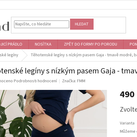
HLEDAT
JICÍ PRÁDLO
NOSÍTKA
ZPĚT DO FORMY PO PORODU
POM
ské legíny
Těhotenské legíny s nízkým pasem Gaja - tmavě modré, b
tenské legíny s nízkým pasem Gaja - tma
né
noceno
Podrobnosti hodnocení
Značka:
FMM
ní
490
u
Měrná
Zvolt
cena:
ek.
Varianta
Můžeme d