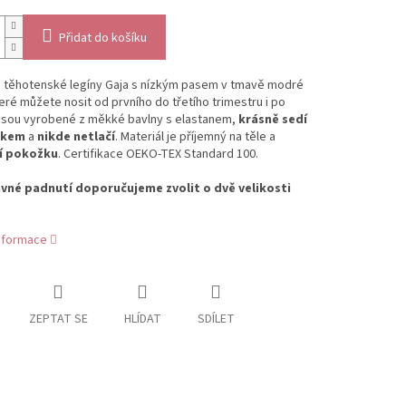
Přidat do košíku
 těhotenské legíny Gaja s nízkým pasem v tmavě modré
eré můžete nosit od prvního do třetího trimestru i po
Jsou vyrobené z měkké bavlny s elastanem,
krásně sedí
škem
a
nikde netlačí
. Materiál je příjemný na těle a
í pokožku
. Certifikace OEKO-TEX Standard 100.
vné padnutí doporučujeme zvolit o dvě velikosti
informace
ZEPTAT SE
HLÍDAT
SDÍLET