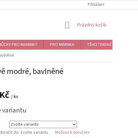
Přihlášení
NÁKUPNÍ
Prázdný košík
KOŠÍK
ŮCKY PRO MAMINKY
PRO MIMINKA
TĚHOTENSKÉ ROLNIČKY, BO
avlněné
vě modré, bavlněné
 Kč
/ ks
e variantu
oručit do:
Zvolte variantu
Možnosti doručení