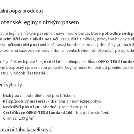
ailní popis produktu
otenské legíny s nízkým pasem
dlné legíny s nízkým pasem v tmavě modré barvě, které
pohodlně sedí 
oucím bříškem
a
nikde netlačí
. Jsou ušité z měkké, prodyšné bavlny s 
e se
přizpůsobí postavě
a zůstávají komfortní po celý den. Díky gramáži
2
 vhodné na každodenní nošení doma i venku během těhotenství i po porodu
riál je šetrný k pokožce,
nedráždí
a splňuje certifikaci
OEKO-TEX Standar
e je bezpečný i pro citlivou pokožku. Legíny můžete nosit od prvního do tře
stru i v období šestinedělí.
vní výhody:
Nízký pas
– pohodlně sedí pod bříškem.
Přizpůsobivý materiál
– drží tvar a neomezuje pohyb.
Nedráždí pokožku
– vhodné i pro citlivou pleť.
Certifikace OEKO-TEX Standard 100
– bezpečné složení.
Gramáž: 200 g/m²
ntační tabulka velikostí: