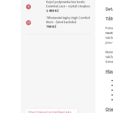
Kojicí podprsenka bez kostic
Essential Lace – crystal s krajkou
Det
1 450 Kč
Těh
Těhotenské legíny High Comfort
Mom - černé bavlněné
790 Kč
Poho
rost
takž
jsou
Mate
takž
trime
Hla
Orie
TĚHOTENSKÝ PODPŮRNÝ PÁS