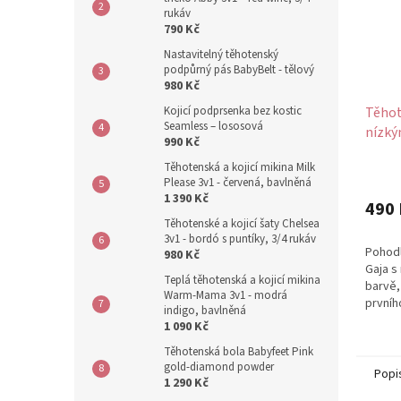
rukáv
790 Kč
Nastavitelný těhotenský
podpůrný pás BabyBelt - tělový
980 Kč
Kojicí podprsenka bez kostic
Těhot
Seamless – lososová
nízký
990 Kč
bavln
Těhotenská a kojicí mikina Milk
Please 3v1 - červená, bavlněná
1 390 Kč
490 
Těhotenské a kojicí šaty Chelsea
3v1 - bordó s puntíky, 3/4 rukáv
Pohodl
980 Kč
Gaja s
Teplá těhotenská a kojicí mikina
barvě,
Warm-Mama 3v1 - modrá
prvníh
indigo, bavlněná
po por
1 090 Kč
měkké.
Těhotenská bola Babyfeet Pink
gold-diamond powder
Popi
1 290 Kč