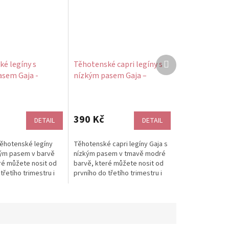
Další
é legíny s
Těhotenské capri legíny s
produkt
asem Gaja -
nízkým pasem Gaja –
avlněné
tmavě modré, bavlněné
390 Kč
DETAIL
DETAIL
ěhotenské legíny
Těhotenské capri legíny Gaja s
kým pasem v barvě
nízkým pasem v tmavě modré
ré můžete nosit od
barvě, které můžete nosit od
třetího trimestru i
prvního do třetího trimestru i
 Jsou vyrobené z
po porodu. Jsou vyrobené z...