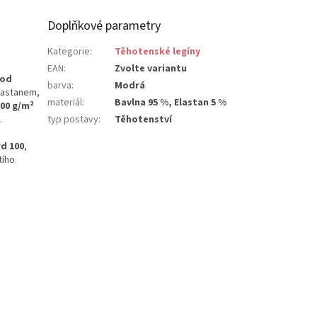
Doplňkové parametry
Kategorie
:
Těhotenské legíny
EAN
:
Zvolte variantu
pod
barva
:
Modrá
elastanem,
materiál
:
Bavlna 95 %, Elastan 5 %
00 g/m²
.
typ postavy
:
Těhotenství
d 100
,
tího