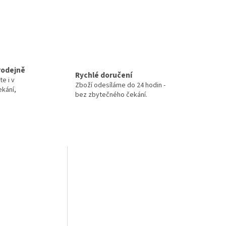
rodejně
Rychlé doručení
te i v
Zboží odesíláme do 24 hodin -
ekání,
bez zbytečného čekání.