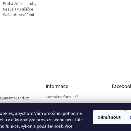
Prát a žehlit naruby
Nesušit v sušičce
Sušit při zavěšení
Informace
Faceboo
Kontaktní formulář
a
@
mama-land.cz
Doprava a platba
25 719 759
Obchodní podmínky
ookies, abychom Vám umožnili pohodlné
Odmítnout
Ochrana osobních údajů
ebu a díky analýze provozu webu neustále
eho funkce, výkon a použitelnost.
Více
Reklamace a vrácení zboží