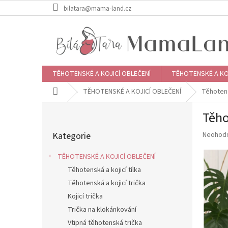
Přejít
bilatara@mama-land.cz
na
obsah
TĚHOTENSKÉ A KOJICÍ OBLEČENÍ
TĚHOTENSKÉ A KO
Domů
TĚHOTENSKÉ A KOJICÍ OBLEČENÍ
Těhoten
P
Těho
o
Přeskočit
s
Průměr
Kategorie
Neohod
kategorie
t
hodnoce
r
produkt
TĚHOTENSKÉ A KOJICÍ OBLEČENÍ
a
je
Těhotenská a kojicí tílka
n
0,0
z
Těhotenská a kojicí trička
n
5
í
Kojicí trička
hvězdič
p
Trička na klokánkování
a
Vtipná těhotenská trička