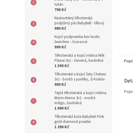
rukáv
790 Kč
Nastavitelný těhotenský
podpůrný pás BabyBelt - tělový
980 Kč
Kojicí podprsenka bez kostic
Seamless – lososová
990 Kč
Těhotenská a kojicí mikina Milk
Please 3v1 - červená, bavlněná
Popi
1 390 Kč
Těhotenské a kojicí šaty Chelsea
3v1 - bordó s puntíky, 3/4 rukáv
Det
980 Kč
Popi
Teplá těhotenská a kojicí mikina
Warm-Mama 3v1 - modrá
indigo, bavlněná
1 090 Kč
Těhotenská bola Babyfeet Pink
gold-diamond powder
1 290 Kč