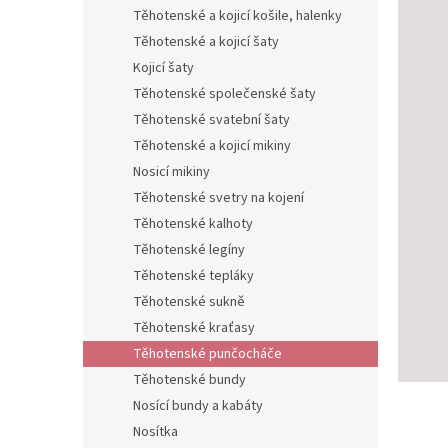
n
Těhotenské a kojicí košile, halenky
e
Těhotenské a kojicí šaty
l
Kojicí šaty
Těhotenské společenské šaty
Těhotenské svatební šaty
Těhotenské a kojicí mikiny
Nosicí mikiny
Těhotenské svetry na kojení
Těhotenské kalhoty
Těhotenské legíny
Těhotenské tepláky
Těhotenské sukně
Těhotenské kraťasy
Těhotenské punčocháče
Těhotenské bundy
Nosící bundy a kabáty
Nosítka