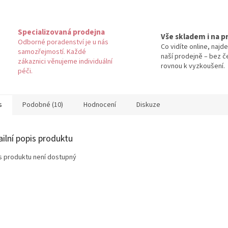
Specializovaná prodejna
Vše skladem i na p
Odborné poradenství je u nás
Co vidíte online, najde
samozřejmostí. Každé
naší prodejně – bez č
zákaznici věnujeme individuální
rovnou k vyzkoušení.
péči.
s
Podobné (10)
Hodnocení
Diskuze
ailní popis produktu
s produktu není dostupný