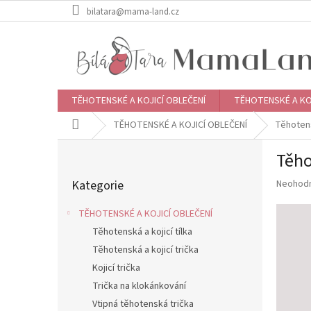
Přejít
bilatara@mama-land.cz
na
obsah
TĚHOTENSKÉ A KOJICÍ OBLEČENÍ
TĚHOTENSKÉ A KO
Domů
TĚHOTENSKÉ A KOJICÍ OBLEČENÍ
Těhoten
P
Těho
o
Přeskočit
s
Průměr
Kategorie
Neohod
kategorie
t
hodnoce
r
produkt
TĚHOTENSKÉ A KOJICÍ OBLEČENÍ
a
je
Těhotenská a kojicí tílka
n
0,0
z
Těhotenská a kojicí trička
n
5
í
Kojicí trička
hvězdič
p
Trička na klokánkování
a
Vtipná těhotenská trička