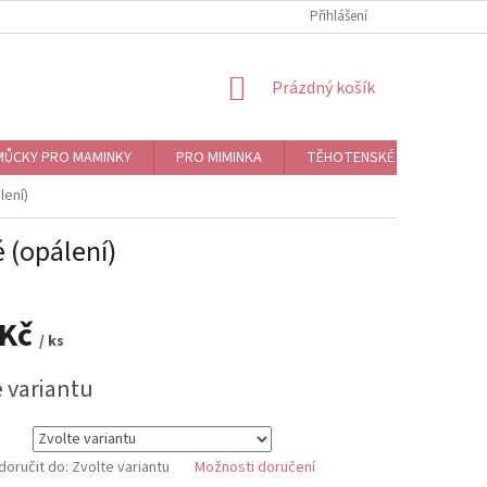
Přihlášení
NÁKUPNÍ
Prázdný košík
KOŠÍK
ŮCKY PRO MAMINKY
PRO MIMINKA
TĚHOTENSKÉ ROLNIČKY, BO
lení)
 (opálení)
 Kč
/ ks
e variantu
oručit do:
Zvolte variantu
Možnosti doručení