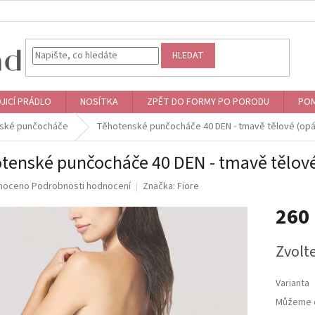
HLEDAT
JICÍ PRÁDLO
NOSÍTKA
ZPĚT DO FORMY PO PORODU
POM
ské punčocháče
Těhotenské punčocháče 40 DEN - tmavě tělové (opá
tenské punčocháče 40 DEN - tmavě tělové
né
noceno
Podrobnosti hodnocení
Značka:
Fiore
ní
260
u
Měrná
Zvolt
cena:
ek.
Varianta
Můžeme d