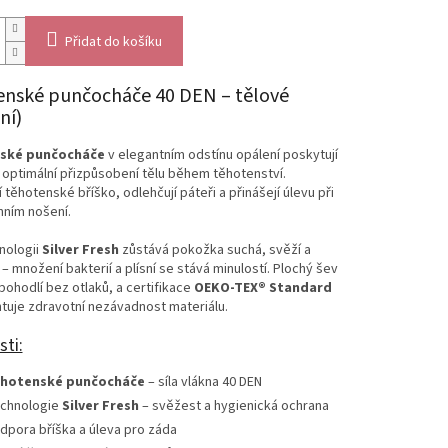
Přidat do košíku
nské punčocháče 40 DEN – tělové
ní)
ské punčocháče
v elegantním odstínu opálení poskytují
 optimální přizpůsobení tělu během těhotenství.
 těhotenské bříško, odlehčují páteři a přinášejí úlevu při
ním nošení.
nologii
Silver Fresh
zůstává pokožka suchá, svěží a
– množení bakterií a plísní se stává minulostí. Plochý šev
 pohodlí bez otlaků, a certifikace
OEKO-TEX® Standard
tuje zdravotní nezávadnost materiálu.
sti:
hotenské punčocháče
– síla vlákna 40 DEN
chnologie
Silver Fresh
– svěžest a hygienická ochrana
dpora bříška a úleva pro záda