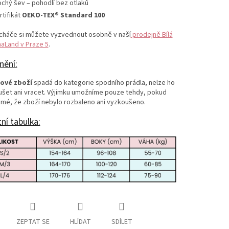
ochý šev – pohodlí bez otlaků
rtifikát
OEKO-TEX® Standard 100
cháče si můžete vyzvednout osobně v naší
prodejně Bílá
aLand v Praze 5
.
nění:
ové zboží
spadá do kategorie spodního prádla, nelze ho
ušet ani vracet. Výjimku umožníme pouze tehdy, pokud
jmé, že zboží nebylo rozbaleno ani vyzkoušeno.
tní tabulka:
ZEPTAT SE
HLÍDAT
SDÍLET