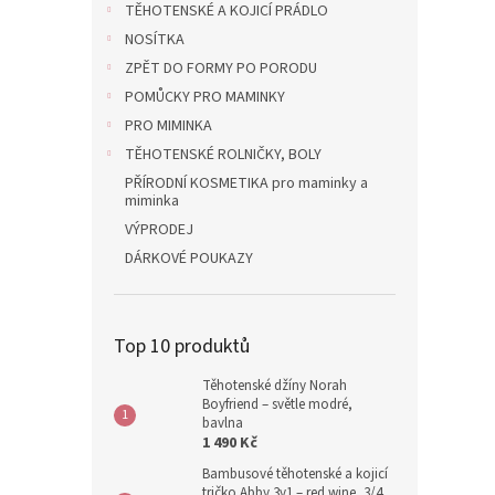
TĚHOTENSKÉ A KOJICÍ PRÁDLO
NOSÍTKA
ZPĚT DO FORMY PO PORODU
POMŮCKY PRO MAMINKY
PRO MIMINKA
TĚHOTENSKÉ ROLNIČKY, BOLY
PŘÍRODNÍ KOSMETIKA pro maminky a
miminka
VÝPRODEJ
DÁRKOVÉ POUKAZY
Top 10 produktů
Těhotenské džíny Norah
Boyfriend – světle modré,
bavlna
1 490 Kč
Bambusové těhotenské a kojicí
tričko Abby 3v1 – red wine, 3/4