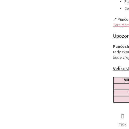
Pl
Ce
📍 Punčo
Tara Mam
Upozor
Punčoch
tedy zko
bude zře
Velikos
TISK