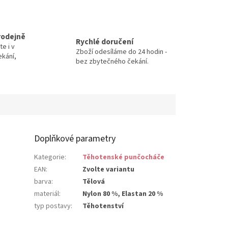
rodejně
Rychlé doručení
te i v
Zboží odesíláme do 24 hodin -
ekání,
bez zbytečného čekání.
Doplňkové parametry
Kategorie
:
Těhotenské punčocháče
EAN
:
Zvolte variantu
barva
:
Tělová
materiál
:
Nylon 80 %, Elastan 20 %
typ postavy
:
Těhotenství