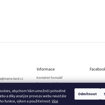
Informace
Faceboo
Kontaktní formulář
a
@
mama-land.cz
Doprava a platba
25 719 759
Obchodní podmínky
ookies, abychom Vám umožnili pohodlné
Odmítnout
Ochrana osobních údajů
ebu a díky analýze provozu webu neustále
eho funkce, výkon a použitelnost.
Více
Reklamace a vrácení zboží