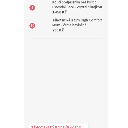
Kojicí podprsenka bez kostic
Essential Lace – crystal s krajkou
1 450 Kč
Těhotenské legíny High Comfort
Mom - černé bavlněné
790 Kč
TĚHOTENSKÝ PODPŮRNÝ PÁS