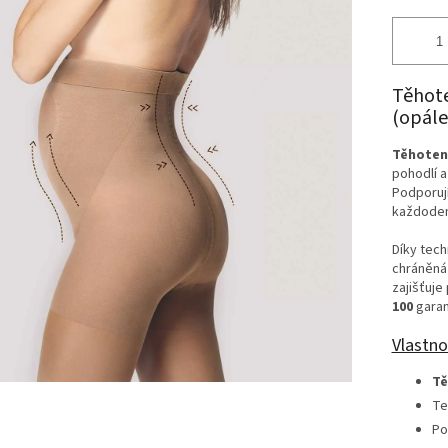
Těhote
(opále
Těhoten
pohodlí a
Podporují
každoden
Díky tech
chráněná 
zajišťuje
100
garan
Vlastno
Tě
Te
Po