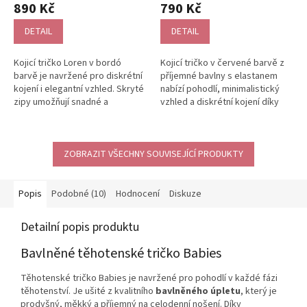
hodnocení
hodnocení
890 Kč
790 Kč
produktu
produktu
je
je
DETAIL
DETAIL
5,0
5,0
z
z
Kojicí tričko Loren v bordó
Kojicí tričko v červené barvě z
5
5
barvě je navržené pro diskrétní
příjemné bavlny s elastanem
hvězdiček.
hvězdiček.
kojení i elegantní vzhled. Skryté
nabízí pohodlí, minimalistický
zipy umožňují snadné a
vzhled a diskrétní kojení díky
nenápadné krmení miminka...
skrytým zipům. Zipy...
ZOBRAZIT VŠECHNY SOUVISEJÍCÍ PRODUKTY
Popis
Podobné (10)
Hodnocení
Diskuze
Detailní popis produktu
Bavlněné těhotenské tričko Babies
Těhotenské tričko Babies je navržené pro pohodlí v každé fázi
těhotenství. Je ušité z kvalitního
bavlněného úpletu
, který je
prodyšný, měkký a příjemný na celodenní nošení. Díky