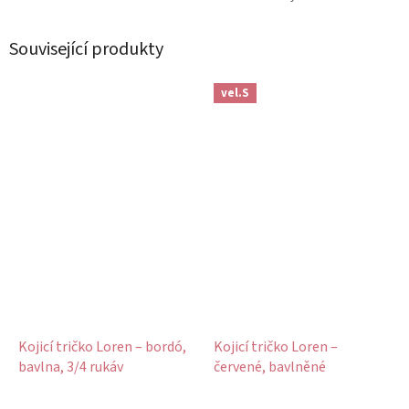
Související produkty
vel.S
Kojicí tričko Loren – bordó,
Kojicí tričko Loren –
bavlna, 3/4 rukáv
červené, bavlněné
Průměrné
Průměrné