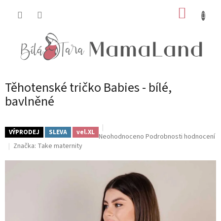
Přejít
NÁKUP
na
obsah
KOŠÍK
Těhotenské tričko Babies - bílé,
bavlněné
VÝPRODEJ
SLEVA
vel.XL
Průměrné
Neohodnoceno
Podrobnosti hodnocení
hodnocení
Značka:
Take maternity
produktu
je
0,0
z
5
hvězdiček.