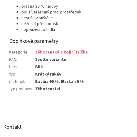
prát na 30 °C naruby
používat jemný prací prostředek
nesušit v sušičce
nežehlit přes potisk
nepoužívat bělidla
Doplňkové parametry
Kategorie
:
Těhotenská a kojicí trička
EAN
:
Zvolte variantu
barva
:
Bílá
typ
:
Krátký rukáv
materiál
:
Bavlna 95 %, Elastan 5 %
typ postavy
:
Těhotenství
Z
á
p
a
Kontakt
t