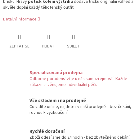
bříšku. Hravý
potisk kolem výstřihu
dodává tričku originální vzhled a
skvěle doplní každý těhotenský outfit.
Detailní informace
ZEPTAT SE
HLÍDAT
SDÍLET
Specializovaná prodejna
Odborné poradenství je u nás samozřejmostí. Každé
zákaznici věnujeme individuální péči.
Vše skladem i na prodejně
Co vidíte online, najdete i v naší prodejně – bez čekání,
rovnou k vyzkoušení.
Rychlé doručení
Zboží odesíláme do 24 hodin - bez zbytečného čekání.