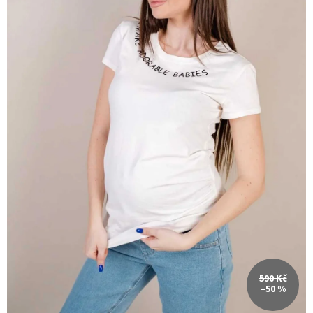
590 Kč
–50 %