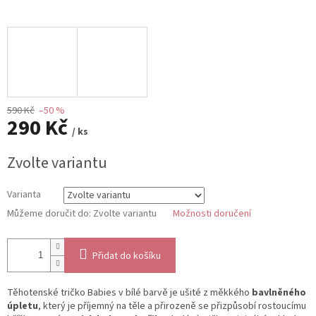
590 Kč
–50 %
290 Kč
/ ks
Měrná
Zvolte variantu
cena:
Varianta
Můžeme doručit do:
Zvolte variantu
Možnosti doručení
Přidat do košíku
Těhotenské tričko Babies v bílé barvě je ušité z měkkého
bavlněného
úpletu
, který je příjemný na těle a přirozeně se přizpůsobí rostoucímu