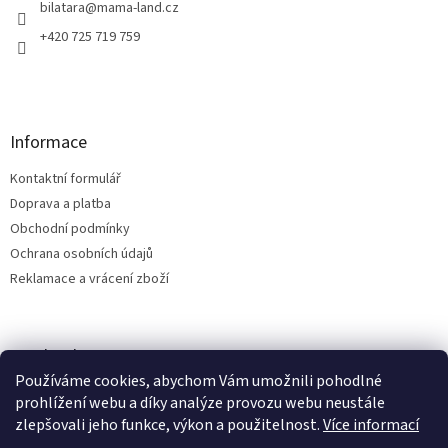
í
bilatara
@
mama-land.cz
+420 725 719 759
Informace
Kontaktní formulář
Doprava a platba
Obchodní podmínky
Ochrana osobních údajů
Reklamace a vrácení zboží
Facebook
Používáme cookies, abychom Vám umožnili pohodlné
prohlížení webu a díky analýze provozu webu neustále
zlepšovali jeho funkce, výkon a použitelnost.
Více informací