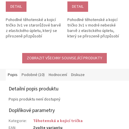
DETAIL
DETAIL
Pohodlné těhotenské a kojicí
Pohodlné těhotenské a kojicí
tričko 3v1 ve starorůžové barvě
tričko 3v1 v modré nebeské
z elastického úpletu, který se
barvě z elastického úpletu,
přirozeně přizpůsobí
který se přirozeně přizpůsobí
rostoucímu bříšku a zůstává...
rostoucímu bříšku a zůstává...
ZOBRAZIT VŠECHNY SOUVISEJÍCÍ PRODUKTY
Popis
Podobné (10)
Hodnocení
Diskuze
Detailní popis produktu
Popis produktu není dostupný
Doplňkové parametry
Kategorie
:
Těhotenská a kojicí trička
EAN
:
Zvolte variantu