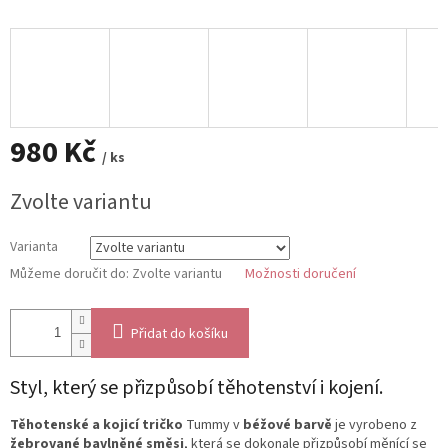
980 Kč
/ ks
Měrná
Zvolte variantu
cena:
Varianta
Můžeme doručit do:
Zvolte variantu
Možnosti doručení
Přidat do košíku
Styl, který se přizpůsobí těhotenství i kojení.
Těhotenské a kojicí tričko
Tummy v
béžové barvě
je vyrobeno z
žebrované bavlněné směsi
, která se dokonale přizpůsobí měnící se