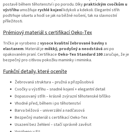
postavě během těhotenství i po porodu. Díky
praktickým cvočkům u
výstřihu
umožňuje
rychlé kojení
kdykoli a kdekoli. Elegantní střih
podtrhuje siluetu a hodí se jak na běžné nošení, tak na slavnostní
příležitosti.
Prémiový materiál s certifikací Oeko-Tex
Tričko je vyrobeno z
vysoce kvalitní žebrované bavlny s
elastanem
. Materiál je
měkký, prodyšný a neodstává
ani po
opakovaném praní. Certifikace
Oeko-Tex Standard 100
zaručuje, že je
bezpečný pro citlivou pokožku maminky i miminka.
Funkční detaily, které oceníte
Žebrovaná struktura – pružná a přizpůsobivá
Cvočky u výstřihu – snadné kojení + elegantní detail
Dopasovaný střih – krásně zvýrazní těhotenské bříško
Vhodné před, během i po těhotenství
Barva béžová – univerzální a nadčasová
Bezpečný materiál s certifikací Oeko-Tex
Usazení bez žehlení – stačí správně zavěsit
Vyrobeno v EU