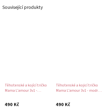
Související produkty
Těhotenské a kojící tričko
Těhotenské a kojicí tričko
Mama L'amour 3v1 -
Mama L'amour 3v1 - modré
starorůžové
nebeské
490 Kč
490 Kč