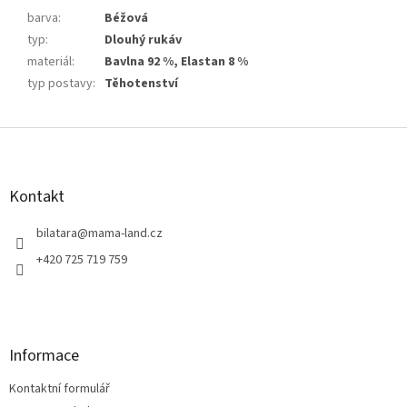
barva
:
Béžová
typ
:
Dlouhý rukáv
materiál
:
Bavlna 92 %, Elastan 8 %
typ postavy
:
Těhotenství
Z
á
p
a
Kontakt
t
í
bilatara
@
mama-land.cz
+420 725 719 759
Informace
Kontaktní formulář