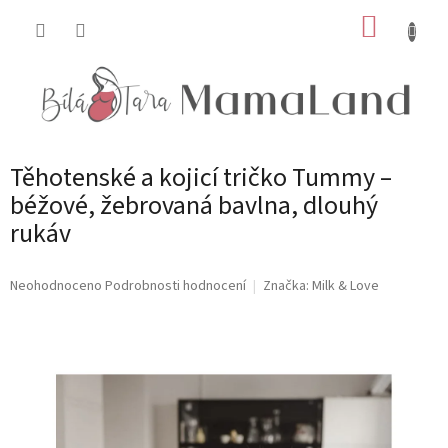
Přejít
NÁKUP
na
obsah
KOŠÍK
Těhotenské a kojicí tričko Tummy –
béžové, žebrovaná bavlna, dlouhý
rukáv
Průměrné
Neohodnoceno
Podrobnosti hodnocení
Značka:
Milk & Love
hodnocení
produktu
je
0,0
z
5
hvězdiček.