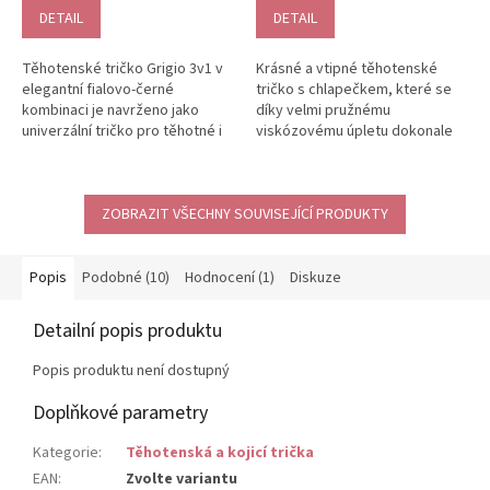
je
DETAIL
DETAIL
5,0
z
Těhotenské tričko Grigio 3v1 v
Krásné a vtipné těhotenské
5
elegantní fialovo‑černé
tričko s chlapečkem, které se
hvězdiček.
kombinaci je navrženo jako
díky velmi pružnému
univerzální tričko pro těhotné i
viskózovému úpletu dokonale
kojicí maminky. Díky pružnému...
přizpůsobí měnící se postavě v
každé...
ZOBRAZIT VŠECHNY SOUVISEJÍCÍ PRODUKTY
Popis
Podobné (10)
Hodnocení (1)
Diskuze
Detailní popis produktu
Popis produktu není dostupný
Doplňkové parametry
Kategorie
:
Těhotenská a kojicí trička
EAN
:
Zvolte variantu