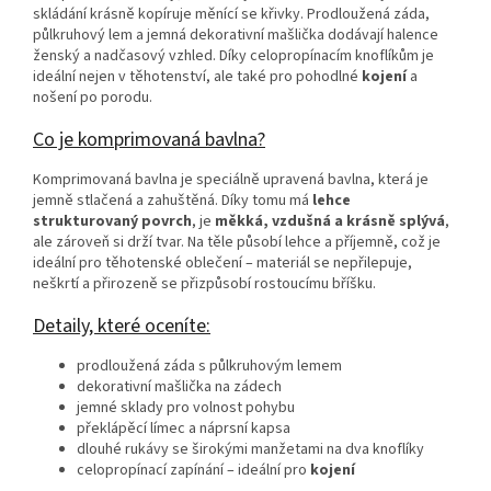
skládání krásně kopíruje měnící se křivky. Prodloužená záda,
půlkruhový lem a jemná dekorativní mašlička dodávají halence
ženský a nadčasový vzhled. Díky celopropínacím knoflíkům je
ideální nejen v těhotenství, ale také pro pohodlné
kojení
a
nošení po porodu.
Co je komprimovaná bavlna?
Komprimovaná bavlna je speciálně upravená bavlna, která je
jemně stlačená a zahuštěná. Díky tomu má
lehce
strukturovaný povrch
, je
měkká, vzdušná a krásně splývá
,
ale zároveň si drží tvar. Na těle působí lehce a příjemně, což je
ideální pro těhotenské oblečení – materiál se nepřilepuje,
neškrtí a přirozeně se přizpůsobí rostoucímu bříšku.
Detaily, které oceníte:
prodloužená záda s půlkruhovým lemem
dekorativní mašlička na zádech
jemné sklady pro volnost pohybu
překlápěcí límec a náprsní kapsa
dlouhé rukávy se širokými manžetami na dva knoflíky
celopropínací zapínání – ideální pro
kojení