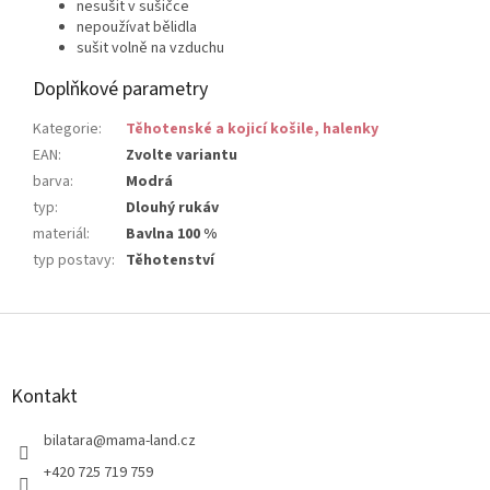
nesušit v sušičce
nepoužívat bělidla
sušit volně na vzduchu
Doplňkové parametry
Kategorie
:
Těhotenské a kojicí košile, halenky
EAN
:
Zvolte variantu
barva
:
Modrá
typ
:
Dlouhý rukáv
materiál
:
Bavlna 100 %
typ postavy
:
Těhotenství
Z
á
p
a
Kontakt
t
í
bilatara
@
mama-land.cz
+420 725 719 759