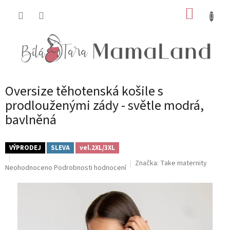
Přejít
NÁKUP
na
obsah
KOŠÍK
Oversize těhotenská košile s
prodlouženými zády - světle modrá,
bavlněná
VÝPRODEJ
SLEVA
vel.2XL/3XL
Značka:
Take maternity
Průměrné
Neohodnoceno
Podrobnosti hodnocení
hodnocení
produktu
je
0,0
z
5