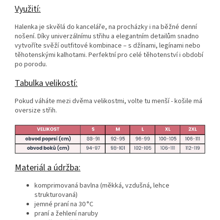
Využití:
Halenka je skvělá do kanceláře, na procházky i na běžné denní
nošení. Díky univerzálnímu střihu a elegantním detailům snadno
vytvoříte svěží outfitové kombinace – s džínami, legínami nebo
těhotenskými kalhotami. Perfektní pro celé těhotenství i období
po porodu.
Tabulka velikostí:
Pokud váháte mezi dvěma velikostmi, volte tu menší - košile má
oversize střih.
Materiál a údržba:
komprimovaná bavlna (měkká, vzdušná, lehce
strukturovaná)
jemné praní na 30 °C
praní a žehlení naruby