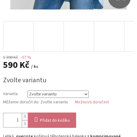
1 390 Kč
–57 %
590 Kč
/ ks
Měrná
Zvolte variantu
cena:
Varianta
Můžeme doručit do:
Zvolte variantu
Možnosti doručení
Přidat do košíku
Lehká,
oversize
košilová těhotenská halenka
z komprimované