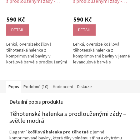
s prodlouženými zády -
s prodlouženými zády -
korálová, bavlněná
levandule, bavlněná
590 Kč
590 Kč
DETAIL
DETAIL
Lehká, oversizekošilová
Lehká, oversize košilová
těhotenská halenka z
těhotenská halenka z
komprimované bavlny v
komprimované bavlny v jemné
korálové barvě s prodlouženými
levandulové barvě s
zády a sklady, které dodávají
prodlouženými zády a sklady,
volnost pohybu....
které dodávají volnost...
Popis
Podobné (10)
Hodnocení
Diskuze
Detailní popis produktu
Těhotenská halenka s prodlouženými zády –
světle modrá
Elegantní
košilová halenka pro těhotné
z jemné
komprimované bavlny, která díky volnému střihu a chytrému