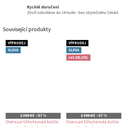
Rychlé doručení
Zboží odesíláme do 24 hodin - bez zbytečného čekání.
Související produkty
VÝPRODEJ
VÝPRODEJ
SLEVA
SLEVA
vel.2XL/3XL
1 390 Kč
–57 %
1 390 Kč
–57 %
Oversize těhotenská košile
Oversize těhotenská košile