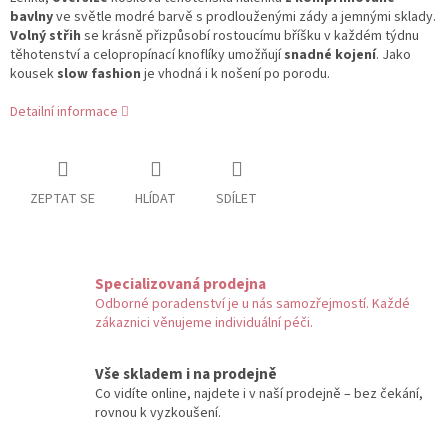
bavlny
ve světle modré barvě s prodlouženými zády a jemnými sklady.
Volný střih
se krásně přizpůsobí rostoucímu bříšku v každém týdnu
těhotenství a celopropínací knoflíky umožňují
snadné kojení
. Jako
kousek
slow fashion
je vhodná i k nošení po porodu.
Detailní informace
ZEPTAT SE
HLÍDAT
SDÍLET
Specializovaná prodejna
Odborné poradenství je u nás samozřejmostí. Každé
zákaznici věnujeme individuální péči.
Vše skladem i na prodejně
Co vidíte online, najdete i v naší prodejně – bez čekání,
rovnou k vyzkoušení.