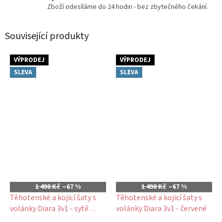
Zboží odesíláme do 24 hodin - bez zbytečného čekání.
Související produkty
VÝPRODEJ
VÝPRODEJ
SLEVA
SLEVA
1 490 Kč
–67 %
1 490 Kč
–67 %
Těhotenské a kojicí šaty s
Těhotenské a kojicí šaty s
volánky Diara 3v1 - sytě
volánky Diara 3v1 - červené
růžové