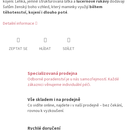
kojení. Lehká, jemně strukturovaná látka a
lucernové rukávy
dodávají
šatům ženský boho vzhled, který maminky využijí
během
těhotenství, kojení i dlouho poté
.
Detailní informace
ZEPTAT SE
HLÍDAT
SDÍLET
Specializovaná prodejna
Odborné poradenství je u nás samozřejmostí. Každé
zákaznici věnujeme individuální péči.
Vše skladem i na prodejně
Co vidíte online, najdete i v naší prodejně – bez čekání,
rovnou k vyzkoušení.
Rychlé doručení