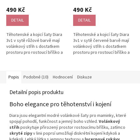
490 Kč
490 Kč
DETAIL
DETAIL
Těhotenské a kojicí šaty Diara
Těhotenské a kojicí šaty Diara
3v1 v sytě růžové barvě mají
3v1 v sytě červené barvě mají
volánkový střih s dostatkem
volánkový střih s dostatkem
prostoru pro rostoucí bříško a
prostoru pro rostoucí bříško a
skryté zipy pro diskrétní...
skryté zipy pro diskrétní...
Popis
Podobné (10)
Hodnocení
Diskuze
Detailní popis produktu
Boho elegance pro těhotenství i kojení
Diara jsou elegantní modré volánkové šaty pro maminky, které
spojují pohodlí, funkčnost a jemný boho vzhled.
Volánkový
střih
poskytuje přirozený prostor rostoucímu bříšku, zatímco
skryté zipy
v linii poprsí umožňují diskrétní kojení kdykoli a
kdekoli. Lehká látka s jemnou texturou a
lucernové rukávy