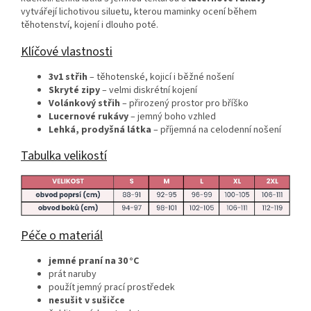
vytvářejí lichotivou siluetu, kterou maminky ocení během
těhotenství, kojení i dlouho poté.
Klíčové vlastnosti
3v1 střih
– těhotenské, kojicí i běžné nošení
Skryté zipy
– velmi diskrétní kojení
Volánkový střih
– přirozený prostor pro bříško
Lucernové rukávy
– jemný boho vzhled
Lehká, prodyšná látka
– příjemná na celodenní nošení
Tabulka velikostí
Péče o materiál
jemné praní na 30 °C
prát naruby
použít jemný prací prostředek
nesušit v sušičce