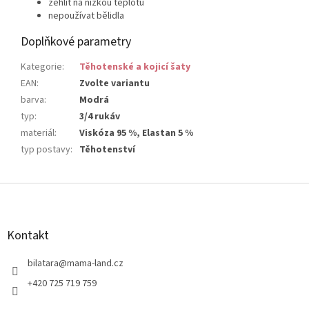
žehlit na nízkou teplotu
nepoužívat bělidla
Doplňkové parametry
Kategorie
:
Těhotenské a kojicí šaty
EAN
:
Zvolte variantu
barva
:
Modrá
typ
:
3/4 rukáv
materiál
:
Viskóza 95 %, Elastan 5 %
typ postavy
:
Těhotenství
Z
á
p
a
Kontakt
t
í
bilatara
@
mama-land.cz
+420 725 719 759