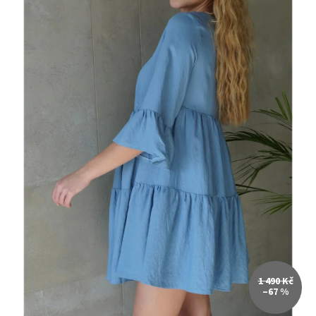
1 490 Kč
–67 %