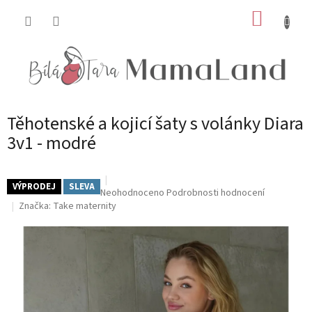
Přejít
NÁKUP
na
obsah
KOŠÍK
Těhotenské a kojicí šaty s volánky Diara
3v1 - modré
VÝPRODEJ
SLEVA
Průměrné
Neohodnoceno
Podrobnosti hodnocení
hodnocení
Značka:
Take maternity
produktu
je
0,0
z
5
hvězdiček.