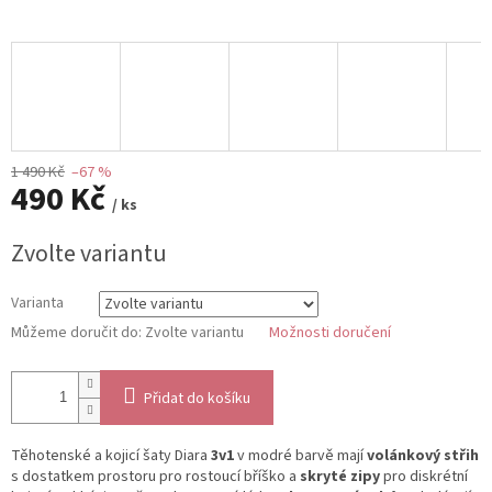
1 490 Kč
–67 %
490 Kč
/ ks
Měrná
Zvolte variantu
cena:
Varianta
Můžeme doručit do:
Zvolte variantu
Možnosti doručení
Přidat do košíku
Těhotenské a kojicí šaty Diara
3v1
v modré barvě mají
volánkový střih
s dostatkem prostoru pro rostoucí bříško a
skryté zipy
pro diskrétní