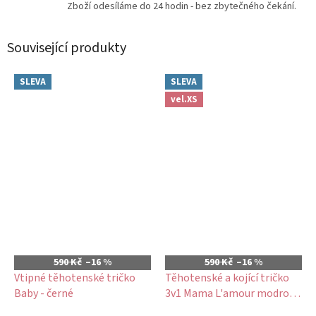
Zboží odesíláme do 24 hodin - bez zbytečného čekání.
Související produkty
SLEVA
SLEVA
vel.XS
590 Kč
–16 %
590 Kč
–16 %
Vtipné těhotenské tričko
Těhotenské a kojící tričko
Baby - černé
3v1 Mama L'amour modro
fialové kvítky
Průměrné