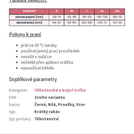
Tabulka velikostí:
Pokyny k praní
prát na 30 °C naruby
používat jemný prací prostředek
nesušit v sušičce
nežehlit přes aplikaci srdíčka
nepoužívat bělidla
Doplňkové parametry
Kategorie
:
Těhotenská a kojicí trička
EAN
:
Zvolte variantu
barva
:
Černá, Bílá, Proužky, Vzor
typ
:
Krátký rukáv
typ postavy
:
Těhotenství