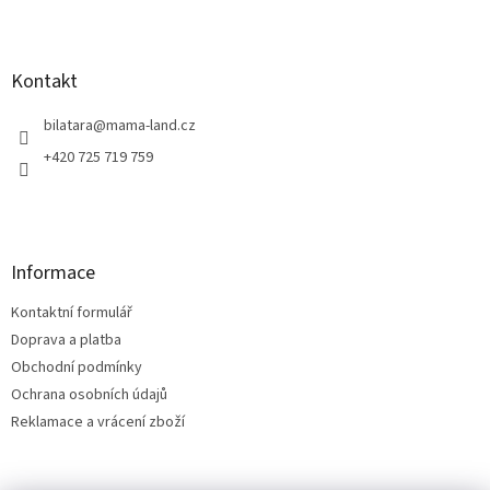
Z
á
p
a
Kontakt
t
í
bilatara
@
mama-land.cz
+420 725 719 759
Informace
Kontaktní formulář
Doprava a platba
Obchodní podmínky
Ochrana osobních údajů
Reklamace a vrácení zboží