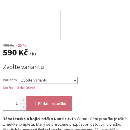
790 Kč
–25 %
590 Kč
/ ks
Měrná
Zvolte variantu
cena:
Varianta
Možnosti doručení
Přidat do košíku
Těhotenské a kojicí tričko Nautic 3v1
v černo‑bílém proužku je ušité
z měkkého úpletu, který se přirozeně přizpůsobí rostoucímu bříšku.
Praktické
vrstvené řešení
se skrytým otvorem umožňuje rychlé a