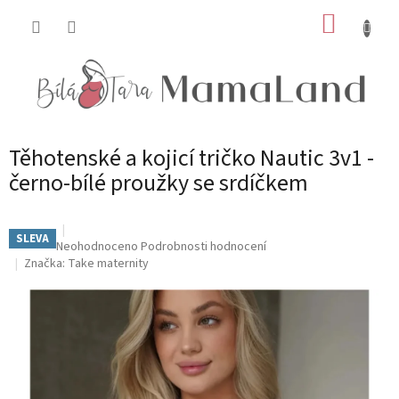
Přejít
NÁKUP
na
obsah
KOŠÍK
Těhotenské a kojicí tričko Nautic 3v1 -
černo‑bílé proužky se srdíčkem
SLEVA
Průměrné
Neohodnoceno
Podrobnosti hodnocení
hodnocení
Značka:
Take maternity
produktu
je
0,0
z
5
hvězdiček.