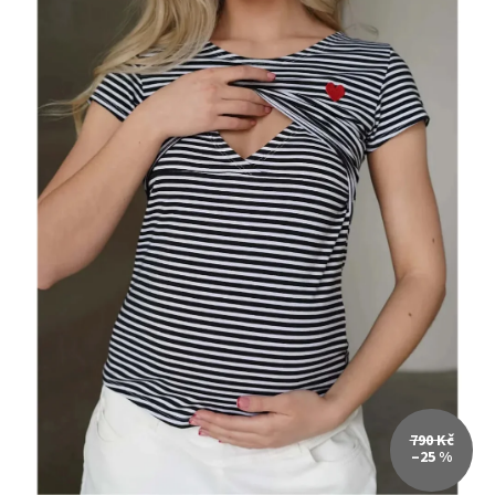
790 Kč
–25 %