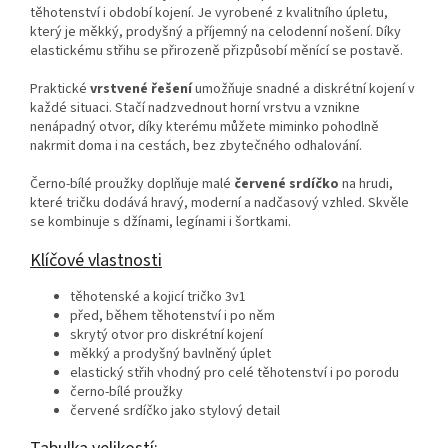
těhotenství i období kojení. Je vyrobené z kvalitního
úpletu,
který je měkký, prodyšný a příjemný na celodenní nošení. Díky
elastickému střihu se přirozeně přizpůsobí měnící se postavě.
Praktické
vrstvené řešení
umožňuje snadné a diskrétní kojení v
každé situaci. Stačí nadzvednout horní vrstvu a vznikne
nenápadný otvor, díky kterému můžete miminko pohodlně
nakrmit doma i na cestách, bez zbytečného odhalování.
Černo‑bílé proužky doplňuje malé
červené srdíčko
na hrudi,
které tričku dodává hravý, moderní a nadčasový vzhled. Skvěle
se kombinuje s džínami, legínami i šortkami.
Klíčové vlastnosti
těhotenské a kojicí tričko 3v1
před, během těhotenství i po něm
skrytý otvor pro diskrétní kojení
měkký a prodyšný bavlněný úplet
elastický střih vhodný pro celé těhotenství i po porodu
černo‑bílé proužky
červené srdíčko jako stylový detail