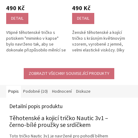
hodnocení
490 Kč
490 Kč
produktu
je
DETAIL
DETAIL
5,0
z
Vtipné těhotenské tričko s
Ženské těhotenské a kojící
5
potiskem "miminko v kapse"
tričko s krásným květinovým
hvězdiček.
bylo navrženo tak, aby se
vzorem, vyrobené z jemné,
dokonale přizpůsobilo měnící se
velmi elastické viskózy. Díky
postavě a rostoucímu bříšku v
tomu se dokonale přizpůsobí
každé...
měnící...
ZOBRAZIT VŠECHNY SOUVISEJÍCÍ PRODUKTY
Popis
Podobné (10)
Hodnocení
Diskuze
Detailní popis produktu
Těhotenské a kojicí tričko Nautic 3v1 –
černo‑bílé proužky se srdíčkem
Toto tričko Nautic 3v1 je navržené pro pohodlí během