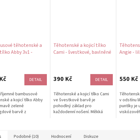
sové těhotenské a
Těhotenské a kojicí tílko
Těhotensk
 tílko Abby 3v1 -
Cami - švestkové, bavlněné
Angie - li
 zelené smaragd
puntíky
Kč
390 Kč
550 Kč
DETAIL
DETAIL
příjemné bambusové
Těhotenské a kojicí tílko Cami
Těhotenské 
nské a kojicí tílko Abby
ve švestkové barvě je
v odstínu l
tmavě zelené
pohodlný základ pro
puntíky je 
gdové barvě z
každodenní nošení. Měkká
viskózovéh
ádně měkké a prodyšné
bavlna s přídavkem elastanu se
krásně při
ové viskózy. Díky...
přizpůsobí měnící...
s
Podobné (10)
Hodnocení
Diskuze