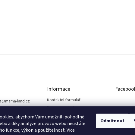
Informace
Faceboo
Kontaktní formulář
a
@
mama-land.cz
Doprava a platba
25 719 759
Obchodní podmínky
ookies, abychom Vám umožnili pohodlné
Odmítnout
Ochrana osobních údajů
ebu a díky analýze provozu webu neustále
eho funkce, výkon a použitelnost.
Více
Reklamace a vrácení zboží