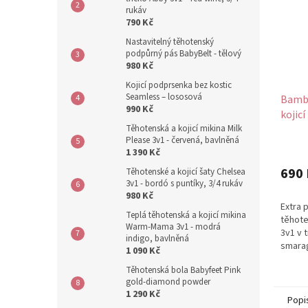
rukáv
790 Kč
Nastavitelný těhotenský
podpůrný pás BabyBelt - tělový
980 Kč
Kojicí podprsenka bez kostic
Seamless – lososová
Bambu
990 Kč
kojicí
Těhotenská a kojicí mikina Milk
tmavě
Please 3v1 - červená, bavlněná
1 390 Kč
690 
Těhotenské a kojicí šaty Chelsea
3v1 - bordó s puntíky, 3/4 rukáv
980 Kč
Extra 
Teplá těhotenská a kojicí mikina
těhote
Warm-Mama 3v1 - modrá
3v1 v 
indigo, bavlněná
smara
1 090 Kč
mimoř
Těhotenská bola Babyfeet Pink
bambus
gold-diamond powder
1 290 Kč
Popi