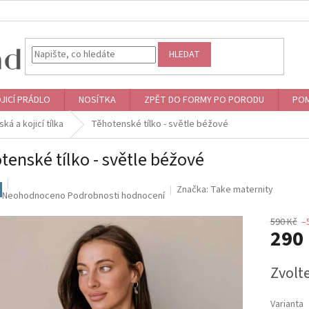
HLEDAT
JICÍ PRÁDLO
NOSÍTKA
ZPĚT DO FORMY PO PORODU
POM
á a kojicí tílka
Těhotenské tílko - světle béžové
tenské tílko - světle béžové
Značka:
Take maternity
Průměrné
Neohodnoceno
Podrobnosti hodnocení
hodnocení
produktu
590 Kč
–
290
je
0,0
z
Měrná
Zvolt
5
cena:
hvězdiček.
Varianta