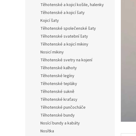
n
Těhotenské a kojicí košile, halenky
e
Těhotenské a kojicí šaty
l
Kojicí šaty
Těhotenské společenské šaty
Těhotenské svatební šaty
Těhotenské a kojicí mikiny
Nosicí mikiny
Těhotenské svetry na kojení
Těhotenské kalhoty
Těhotenské legíny
Těhotenské tepláky
Těhotenské sukně
Těhotenské kraťasy
Těhotenské punčocháče
Těhotenské bundy
Nosící bundy a kabáty
Nosítka