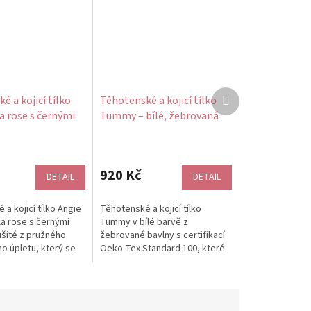
Další
é a kojicí tílko
Těhotenské a kojicí tílko
produkt
la rose s černými
Tummy – bílé, žebrovaná
bavlna
920 Kč
DETAIL
DETAIL
a kojicí tílko Angie
Těhotenské a kojicí tílko
ila rose s černými
Tummy v bílé barvě z
ušité z pružného
žebrované bavlny s certifikací
o úpletu, který se
Oeko‑Tex Standard 100, které
způsobí rostoucímu...
se díky pružnému
úpletu dokonale...