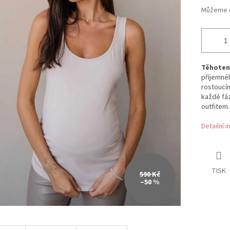
Můžeme d
Těhoten
příjemn
rostoucím
každé fáz
outfitem.
Detailní 
TISK
590 Kč
–50 %