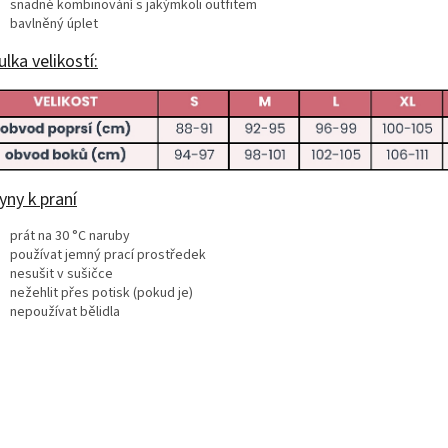
snadné kombinování s jakýmkoli outfitem
bavlněný úplet
lka velikostí:
yny k praní
prát na 30 °C naruby
používat jemný prací prostředek
nesušit v sušičce
nežehlit přes potisk (pokud je)
nepoužívat bělidla