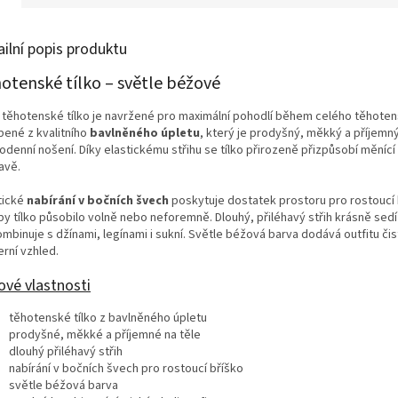
ailní popis produktu
otenské tílko – světle béžové
 těhotenské tílko je navržené pro maximální pohodlí během celého těhotens
bené z kvalitního
bavlněného úpletu
, který je prodyšný, měkký a příjemn
odenní nošení. Díky elastickému střihu se tílko přirozeně přizpůsobí měnící
avě.
tické
nabírání v bočních švech
poskytuje dostatek prostoru pro rostoucí 
by tílko působilo volně nebo neforemně. Dlouhý, přiléhavý střih krásně sed
mbinuje s džínami, legínami i sukní. Světle béžová barva dodává outfitu čis
rní vzhled.
ové vlastnosti
těhotenské tílko z bavlněného úpletu
prodyšné, měkké a příjemné na těle
dlouhý přiléhavý střih
nabírání v bočních švech pro rostoucí bříško
světle béžová barva