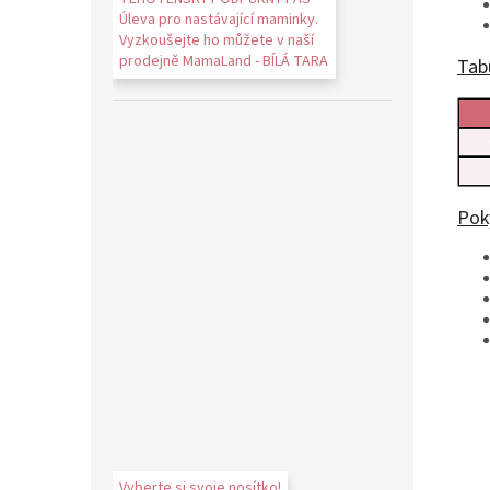
Úleva pro nastávající maminky.
Vyzkoušejte ho můžete v naší
prodejně MamaLand - BÍLÁ TARA
Tabu
Pok
Vyberte si svoje nosítko!