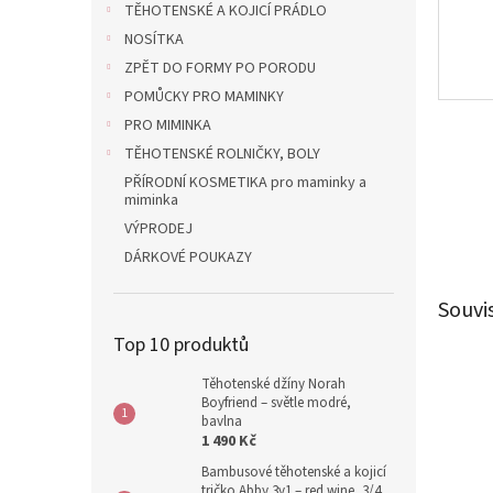
TĚHOTENSKÉ A KOJICÍ PRÁDLO
NOSÍTKA
ZPĚT DO FORMY PO PORODU
POMŮCKY PRO MAMINKY
PRO MIMINKA
TĚHOTENSKÉ ROLNIČKY, BOLY
PŘÍRODNÍ KOSMETIKA pro maminky a
miminka
VÝPRODEJ
DÁRKOVÉ POUKAZY
Souvi
Top 10 produktů
Těhotenské džíny Norah
Boyfriend – světle modré,
bavlna
1 490 Kč
Bambusové těhotenské a kojicí
tričko Abby 3v1 – red wine, 3/4