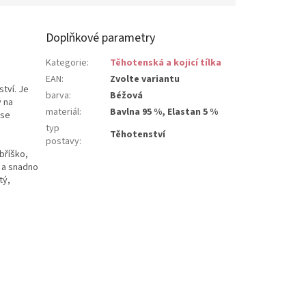
Doplňkové parametry
Kategorie
:
Těhotenská a kojicí tílka
EAN
:
Zvolte variantu
tví. Je
barva
:
Béžová
ý na
materiál
:
Bavlna 95 %, Elastan 5 %
 se
typ
Těhotenství
postavy
:
bříško,
í a snadno
tý,