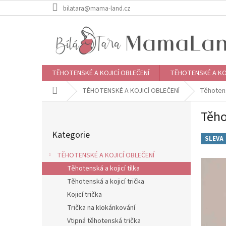
Přejít
bilatara@mama-land.cz
na
obsah
TĚHOTENSKÉ A KOJICÍ OBLEČENÍ
TĚHOTENSKÉ A KO
Domů
TĚHOTENSKÉ A KOJICÍ OBLEČENÍ
Těhotensk
P
Těho
o
Přeskočit
s
Kategorie
kategorie
t
SLEVA
r
TĚHOTENSKÉ A KOJICÍ OBLEČENÍ
a
Těhotenská a kojicí tílka
n
Těhotenská a kojicí trička
n
í
Kojicí trička
p
Trička na klokánkování
a
Vtipná těhotenská trička