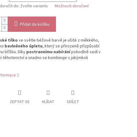
oručit do:
Zvolte variantu
Možnosti doručení
Přidat do košíku
ské tílko
ve světle béžové barvě je ušité z měkkého,
ého
bavlněného úpletu
, který se přirozeně přizpůsobí
u bříšku. Díky
postrannímu nabírání
pohodlně sedí v
i těhotenství a snadno se kombinuje s jakýmkoli
informace
ZEPTAT SE
HLÍDAT
SDÍLET