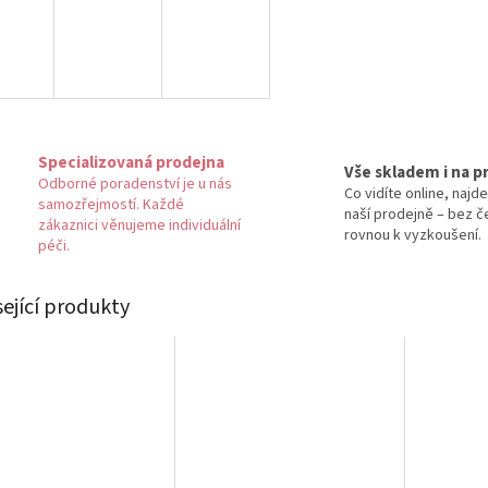
Specializovaná prodejna
Vše skladem i na p
Odborné poradenství je u nás
Co vidíte online, najde
samozřejmostí. Každé
naší prodejně – bez č
zákaznici věnujeme individuální
rovnou k vyzkoušení.
péči.
sející produkty