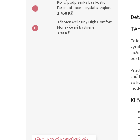
Kojicí podprsenka bez kostic
Essential Lace – crystal s krajkou
1 450 Kč
Det
Těhotenské legíny High Comfort
Mom - černé bavlněné
Těh
790 Kč
Toto
vyro
každ
post
Prak
aniž 
se ko
mode
Klíč
TĚHOTENSKÝ PODPŮRNÝ PÁS