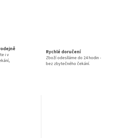
rodejně
Rychlé doručení
te i v
Zboží odesíláme do 24 hodin -
ekání,
bez zbytečného čekání.