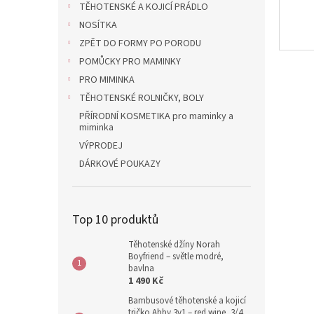
TĚHOTENSKÉ A KOJICÍ PRÁDLO
NOSÍTKA
ZPĚT DO FORMY PO PORODU
POMŮCKY PRO MAMINKY
PRO MIMINKA
TĚHOTENSKÉ ROLNIČKY, BOLY
PŘÍRODNÍ KOSMETIKA pro maminky a
miminka
VÝPRODEJ
DÁRKOVÉ POUKAZY
Top 10 produktů
Těhotenské džíny Norah
Boyfriend – světle modré,
bavlna
1 490 Kč
Bambusové těhotenské a kojicí
tričko Abby 3v1 – red wine, 3/4