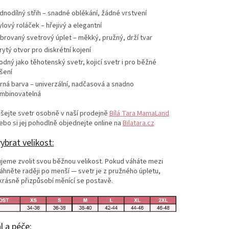
dnodílný střih – snadné oblékání, žádné vrstvení
ylový roláček – hřejivý a elegantní
brovaný svetrový úplet – měkký, pružný, drží tvar
rytý otvor pro diskrétní kojení
odný jako těhotenský svetr, kojicí svetr i pro běžné
šení
rná barva – univerzální, nadčasová a snadno
mbinovatelná
šejte svetr osobně v naší prodejně
Bílá Tara MamaLand
bo si jej pohodlně objednejte online na
Bilatara.cz
ybrat velikost:
jeme zvolit svou běžnou velikost. Pokud váháte mezi
hněte raději po menší — svetr je z pružného úpletu,
krásně přizpůsobí měnící se postavě.
l a péče: