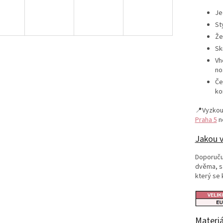
Je
St
Že
Sk
Vh
no
Če
ko
📍Vyzkou
Praha 5
ne
Jakou v
Doporuču
dvěma, sá
který se 
Materiá