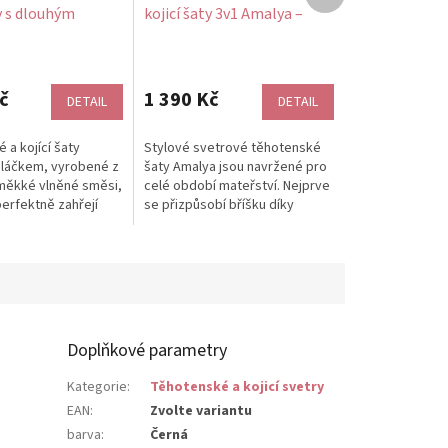
produkt
ty s dlouhým
kojicí šaty 3v1 Amalya –
v1 Frayda
šedé, dlouhý rukáv
melange vlněné
č
1 390 Kč
DETAIL
DETAIL
 a kojící šaty
Stylové svetrové těhotenské
oláčkem, vyrobené z
šaty Amalya jsou navržené pro
měkké vlněné směsi,
celé období mateřství. Nejprve
perfektně zahřejí
se přizpůsobí bříšku díky
dných měsíců. Díky
pružnému úpletu, poté fungují...
Doplňkové parametry
Kategorie
:
Těhotenské a kojicí svetry
EAN
:
Zvolte variantu
barva
:
Černá