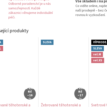
Vše skladem i na p
Odborné poradenství je u nás
Co vidíte online, najde
samozřejmostí. Každé
naší prodejně – bez č
zákaznici věnujeme individuální
rovnou k vyzkoušení.
péči.
sející produkty
A
SLEVA
VÝPRODE
L
SLEVA
vel.M
vel.XS
2 150
2 290
Kč
Kč
–16
–17
%
%
vané těhotenské a
Žebrované těhotenské a
Svetrové 