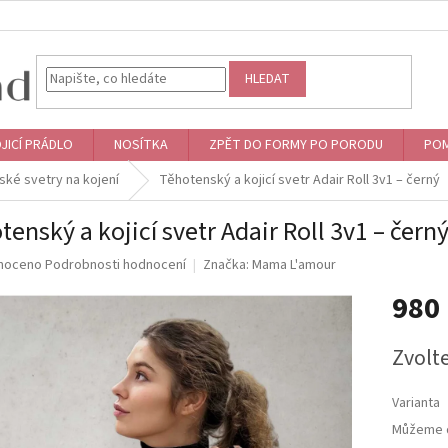
HLEDAT
JICÍ PRÁDLO
NOSÍTKA
ZPĚT DO FORMY PO PORODU
POM
ké svetry na kojení
Těhotenský a kojicí svetr Adair Roll 3v1 – černý
tenský a kojicí svetr Adair Roll 3v1 – čern
né
noceno
Podrobnosti hodnocení
Značka:
Mama L'amour
ní
980
u
Měrná
Zvolt
cena:
ek.
Varianta
Můžeme d