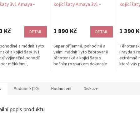
 šaty 3v1 Amaya -
kojící šaty Amaya 3v1 -
kojící ša
černé, dlouhý rukáv
rukávem 3
Průměrné
antracit 
hodnocení
produktu
0 Kč
1 890 Kč
1 390 K
DETAIL
DETAIL
je
5,0
pohodlné a módní! Tyto
Super příjemné, pohodlné a
Těhotenské
z
nské a kojící šaty 3v1
velmi módní! Tyto žebrované
Frayda s r
5
ují výjimečné pohodlí
těhotenské a kojící šaty s
extrémně 
hvězdiček.
super měkkému,
bočním rozparkem dokonale
které vás 
aného úpletu, který
obepnou vaše rostoucí bříško
během chla
le...
v každém...
svému...
s
Podobné (10)
Hodnocení
Diskuze
ailní popis produktu