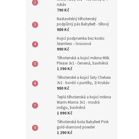
rukáv
790 Kč
Nastavitelný těhotenský
podpůrný pás BabyBelt - tělový
980 Kč
Kojicí podprsenka bez kostic
Seamless – lososová
990 Kč
Těhotenská a kojicí mikina Milk
Please 3v1 - červená, bavlněná
1 390 Kč
Těhotenské a kojicí šaty Chelsea
3v1 - bordó s puntíky, 3/4 rukáv
980 Kč
Teplá těhotenská a kojicí mikina
Warm-Mama 3v1 - modrá
indigo, bavlněná
1 090 Kč
Těhotenská bola Babyfeet Pink
gold-diamond powder
1 290 Kč