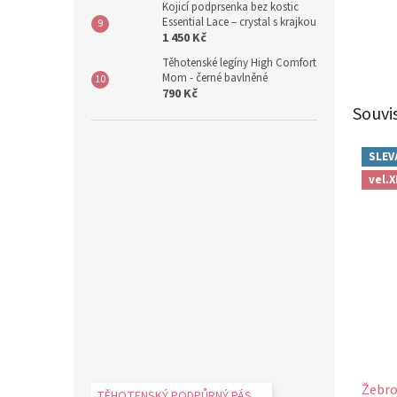
Kojicí podprsenka bez kostic
Essential Lace – crystal s krajkou
1 450 Kč
Těhotenské legíny High Comfort
Mom - černé bavlněné
790 Kč
Souvi
SLEV
vel.X
Žebro
TĚHOTENSKÝ PODPŮRNÝ PÁS