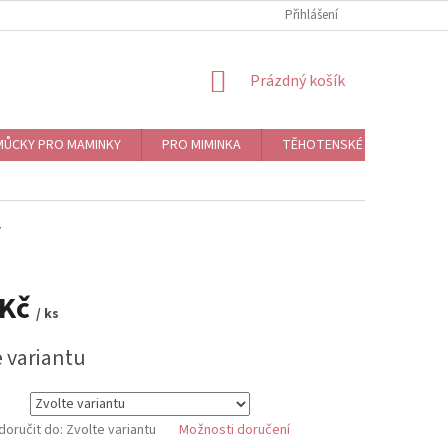
Přihlášení
NÁKUPNÍ
Prázdný košík
KOŠÍK
ŮCKY PRO MAMINKY
PRO MIMINKA
TĚHOTENSKÉ ROLNIČKY, BO
ý
 Kč
/ ks
e variantu
oručit do:
Zvolte variantu
Možnosti doručení