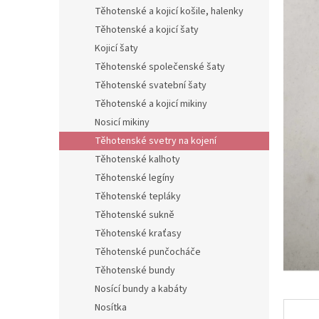
n
Těhotenské a kojicí košile, halenky
e
Těhotenské a kojicí šaty
l
Kojicí šaty
Těhotenské společenské šaty
Těhotenské svatební šaty
Těhotenské a kojicí mikiny
Nosicí mikiny
Těhotenské svetry na kojení
Těhotenské kalhoty
Těhotenské legíny
Těhotenské tepláky
Těhotenské sukně
Těhotenské kraťasy
Těhotenské punčocháče
Těhotenské bundy
Nosící bundy a kabáty
Nosítka