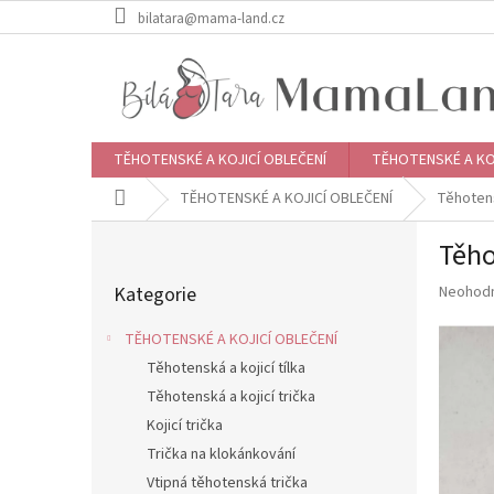
Přejít
bilatara@mama-land.cz
na
obsah
TĚHOTENSKÉ A KOJICÍ OBLEČENÍ
TĚHOTENSKÉ A KO
Domů
TĚHOTENSKÉ A KOJICÍ OBLEČENÍ
Těhotens
P
Těho
o
Přeskočit
s
Průměr
Kategorie
Neohod
kategorie
t
hodnoce
r
produkt
TĚHOTENSKÉ A KOJICÍ OBLEČENÍ
a
je
Těhotenská a kojicí tílka
n
0,0
z
Těhotenská a kojicí trička
n
5
í
Kojicí trička
hvězdič
p
Trička na klokánkování
a
Vtipná těhotenská trička