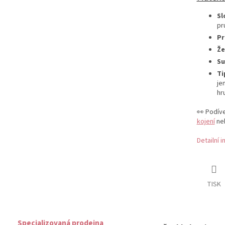
Sl
pr
Pr
Že
Su
Ti
je
hr
👀 Podíve
kojení
ne
Detailní 
TISK
Specializovaná prodejna