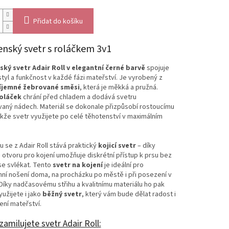
Přidat do košíku
nský svetr s roláčkem 3v1
ký svetr Adair Roll v elegantní černé barvě
spojuje
styl a funkčnost v každé fázi mateřství. Je vyrobený z
říjemné žebrované směsi
, která je měkká a pružná.
roláček
chrání před chladem a dodává svetru
vaný nádech. Materiál se dokonale přizpůsobí rostoucímu
akže svetr využijete po celé těhotenství v maximálním
 se z Adair Roll stává praktický
kojicí svetr
– díky
otvoru pro kojení umožňuje diskrétní přístup k prsu bez
se svlékat. Tento
svetr na kojení
je ideální pro
ní nošení doma, na procházku po městě i při posezení v
Díky nadčasovému střihu a kvalitnímu materiálu ho pak
užijete i jako
běžný svetr
, který vám bude dělat radost i
ní mateřství.
zamilujete svetr Adair Roll: