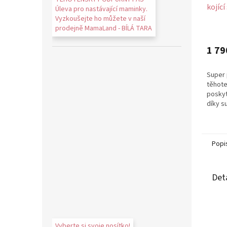
kojící
Úleva pro nastávající maminky.
černé
Vyzkoušejte ho můžete v naší
prodejně MamaLand - BÍLÁ TARA
1 79
Super 
těhote
poskyt
díky 
žebrov
dokona
Popi
Det
Vyberte si svoje nosítko!