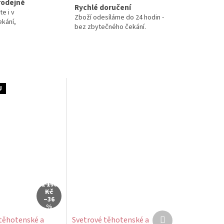
rodejně
Rychlé doručení
te i v
Zboží odesíláme do 24 hodin -
ekání,
bez zbytečného čekání.
J
2 190
Kč
–36
%
Další
těhotenské a
Svetrové těhotenské a