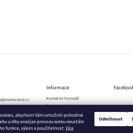
Informace
Faceboo
Kontaktní formulář
a
@
mama-land.cz
Doprava a platba
25 719 759
Obchodní podmínky
ookies, abychom Vám umožnili pohodlné
Odmítnout
Ochrana osobních údajů
ebu a díky analýze provozu webu neustále
eho funkce, výkon a použitelnost.
Více
Reklamace a vrácení zboží