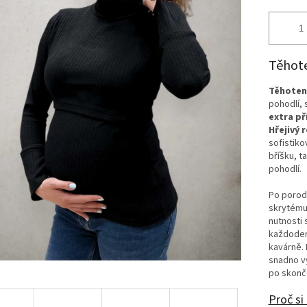
Těhote
Těhotens
pohodlí, 
extra p
Hřejivý 
sofistiko
bříšku, t
pohodlí.
Po porodu
skrytému 
nutnosti 
každoden
kavárně. 
snadno vy
po skonče
Proč si 