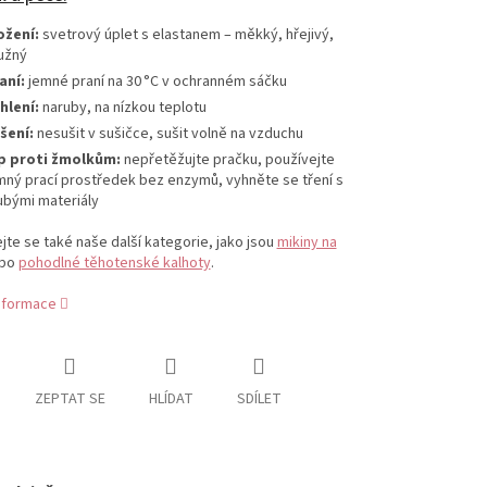
ožení:
svetrový úplet s elastanem – měkký, hřejivý,
užný
aní:
jemné praní na 30 °C v ochranném sáčku
hlení:
naruby, na nízkou teplotu
šení:
nesušit v sušičce, sušit volně na vzduchu
p proti žmolkům:
nepřetěžujte pračku, používejte
mný prací prostředek bez enzymů, vyhněte se tření s
ubými materiály
jte se také naše další kategorie, jako jsou
mikiny na
bo
pohodlné těhotenské kalhoty
.
informace
ZEPTAT SE
HLÍDAT
SDÍLET