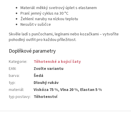
Materiál: měkký svetrový úplet s elastanem
Praní: jemný cyklus na 30 °C
Žehlení: naruby na nízkou teplotu
Nesušit v sušičce
Skvěle ladí s punčochami, legínami nebo kozačkami – vytvoříte
pohodlný outfit pro každou příležitost.
Doplňkové parametry
Kategorie
:
Těhotenské a kojicí šaty
EAN
:
Zvolte variantu
barva
:
Šedá
typ
:
Dlouhý rukáv
materiál
:
Viskóza 75 %, Vlna 20 %, Elastan 5 %
typ postavy
:
Těhotenství
Z
á
p