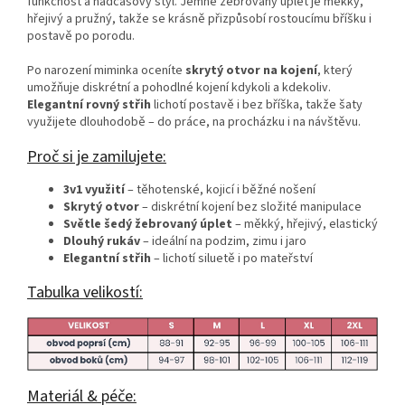
funkčnost a nadčasový styl. Jemně žebrovaný úplet je měkký,
hřejivý a pružný, takže se krásně přizpůsobí rostoucímu bříšku i
postavě po porodu.
Po narození miminka oceníte
skrytý otvor na kojení
, který
umožňuje diskrétní a pohodlné kojení kdykoli a kdekoliv.
Elegantní rovný střih
lichotí postavě i bez bříška, takže šaty
využijete dlouhodobě – do práce, na procházku i na návštěvu.
Proč si je zamilujete:
3v1 využití
– těhotenské, kojicí i běžné nošení
Skrytý otvor
– diskrétní kojení bez složité manipulace
Světle šedý žebrovaný úplet
– měkký, hřejivý, elastický
Dlouhý rukáv
– ideální na podzim, zimu i jaro
Elegantní střih
– lichotí siluetě i po mateřství
Tabulka velikostí:
Materiál & péče: