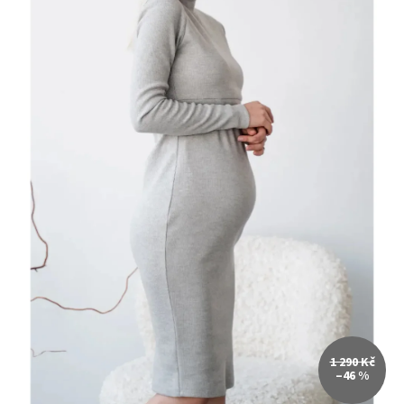
1 290 Kč
–46 %