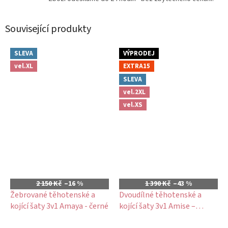
Související produkty
SLEVA
VÝPRODEJ
vel.XL
EXTRA15
SLEVA
vel.2XL
vel.XS
2 150 Kč
–16 %
1 390 Kč
–43 %
Žebrované těhotenské a
Dvoudílné těhotenské a
kojící šaty 3v1 Amaya - černé
kojící šaty 3v1 Amise –
amarantové, žebrované,
Průměrné