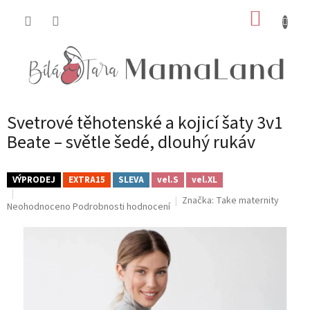
Přejít
NÁKUP
na
obsah
KOŠÍK
Svetrové těhotenské a kojicí šaty 3v1
Beate – světle šedé, dlouhý rukáv
VÝPRODEJ
EXTRA15
SLEVA
vel.S
vel.XL
Značka:
Take maternity
Průměrné
Neohodnoceno
Podrobnosti hodnocení
hodnocení
produktu
je
0,0
z
5
hvězdiček.