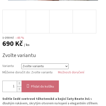
1 290 Kč
–46 %
690 Kč
/ ks
Měrná
Zvolte variantu
cena:
Varianta
Můžeme doručit do:
Zvolte variantu
Možnosti doručení
Přidat do košíku
Světle šedé svetrové těhotenské a kojicí šaty Beate 3v1
s
dlouhým rukávem, skrytým otvorem na kojení a elegantním střihem.