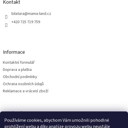
a
Kontakt
t
í
bilatara
@
mama-land.cz
+420 725 719 759
Informace
Kontaktní formulář
Doprava a platba
Obchodní podmínky
Ochrana osobních údajů
Reklamace a vrácení zboží
Facebook
Používáme cookies, abychom Vám umožnili pohodlné
prohlížení webu a díky analýze provozu webu neustále